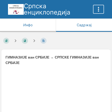
Српска
енциклопедија
Инфо
Садржај
ГИМНАЗИЈЕ ван СРБИЈЕ
→
СРПСКЕ ГИМНАЗИЈЕ ван
СРБИЈЕ
Enter
section
select
mode