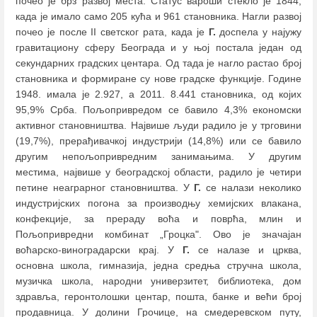
почео је брз развој места. Статус вароши стекло је 1844,
када је ималo само 205 кућа и 961 становникa. Нагли развој
почео је после II светског рата, када је
Г.
доспела у најужу
гравитациону сферу Београда и у њој постала један од
секундарних градских центара. Од тада је нагло растао број
становника и формиране су нове градске функције. Године
1948. имала је 2.927, а 2011. 8.441 становника, од којих
95,9% Срба. Пољопривредом се бавило 4,3% економски
активног становништва. Највише људи радило је у трговини
(19,7%), прерађивачкој индустрији (14,8%) или се бавило
другим непољопривредним занимањима. У другим
местима, највише у београдској области, радило је четири
петине неаграрног становништва. У
Г.
се налази неколико
индустријских погона за производњу хемијских влакана,
конфекције, за прераду воћа и поврћа, млин и
Пољопривредни комбинат „Гроцка". Ово је значајан
воћарско-виноградарски крај. У
Г.
се налазе и црква,
основна школа, гимназија, једна средња стручна школа,
музичка школа, народни универзитет, библиотека, дом
здравља, геронтолошки центар, пошта, банке и већи број
продавница. У долини Грочице, на смедеревском путу,