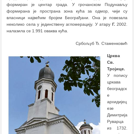
формиран је центар града. У грочанском Подунављу
формирана је пространа зона кућа за одмор, чији су
власници највећим бројем Београђани. Она је повезала
неколико села у јединствену агломерацију. У атару
Г.
2002.
налазила се 1.991 оваква кућа.
Србољуб Ђ. Стаменковић
Црква
Св.
Тројице.
У попису
цркава
београдск
е
архидијец
езе
Димитрија
Руварца
из 1732.