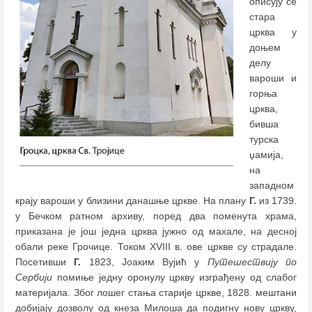
описују се
стара
црква у
доњем
делу
вароши и
горња
црква,
бивша
турска
џамија,
на
западном
крају вароши у близини данашње цркве. На плану
Г.
из 1739.
у Бечком ратном архиву, поред два поменута храма,
приказана је још једна црква јужно од махале, на десној
обали реке Грочице. Током XVIII в. ове цркве су страдале.
Посетивши
Г.
1823, Јоаким Вујић у
Путешествију по
Сербији
помиње једну оронулу цркву изграђену од слабог
материјала. Због лошег стања старије цркве, 1828. мештани
добијају дозволу од кнеза Милоша да подигну нову цркву,