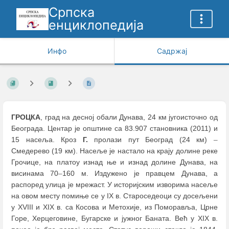
Српска
енциклопедија
Инфо
Садржај
ГРОЦКА
, град на десној обали Дунава, 24 км југоисточно од
Београда. Центар je општине са 83.907 становника (2011) и
15 насеља. Кроз
Г.
пролази пут Београд (24 км)
–
Смедерево (19 км). Насеље је настало на крају долине реке
Грочице, на платоу изнад ње и изнад долине Дунава, на
висинама 70
–
160 м. Издужено је правцем Дунава, а
распоред улица је мрежаст. У историјским изворима насеље
на овом месту помиње се у IX в. Староседеоци су досељени
у XVIII и XIX в. са Косова и Метохије, из Поморавља, Црне
Горе, Херцеговине, Бугарске и јужног Баната. Већ у XIX в.