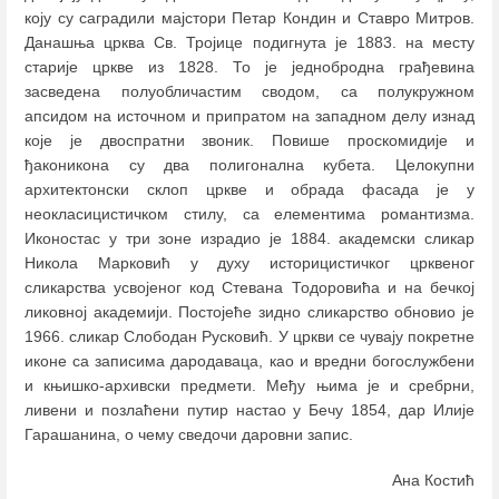
коју су саградили мајстори Петар Кондин и Ставро Митров.
Данашња црква Св. Тројице подигнута је 1883. на месту
старије цркве из 1828. То је једнобродна грађевина
засведена полуобличастим сводом, са полукружном
апсидом на источном и припратом на западном делу изнад
које је двоспратни звоник. Повише проскомидије и
ђаконикона су два полигонална кубета. Целокупни
архитектонски склоп цркве и обрада фасада је у
неокласицистичком стилу, са елементима романтизма.
Иконостас у три зоне израдио је 1884. академски сликар
Никола Марковић у духу историцистичког црквеног
сликарства усвојеног код Стевана Тодоровића и на бечкој
ликовној академији. Постојеће зидно сликарство обновио је
1966. сликар Слободан Русковић. У цркви се чувају покретне
иконе са записима дародаваца, као и вредни богослужбени
и књишко-архивски предмети. Међу њима је и сребрни,
ливени и позлаћени путир настао у Бечу 1854, дар Илије
Гарашанина, о чему сведочи даровни запис.
Ана Костић