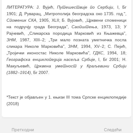
ЛИТЕРАТУРА: Ј. Вујић,
Путешествије по Сербији
, I, Бг
1901; Д. Руварац, „Митрополија београдска око 1735. год.",
Споменик СКА
, 1905, XLII; Б. Вујовић, „Црквени споменици
на подручју града Београда",
Саопштења
, 1973, 13; У
Рајчевић, „Сликарска породица Марковић из Књажевца",
ЗНМ
, 1987, XIII
–
2; „Три мало позната уметничка посла
сликара Николе Марковића",
ЗНМ
, 1994, XV
–
2; С. Пејић,
„Тројички иконостас Николе Марковића",
ГДКС
, 1994, 18;
Географска енциклопедија насеља Србије
, I, Бг 2001; Н.
Макуљевић,
Црквена уметност у Краљевини Србији
(1882
–
1914)
, Бг 2007.
*Текст је објављен у 1. књизи III тома Српске енциклопедије
(2018)
Enter
section
select
Претходни
Следећи
mode