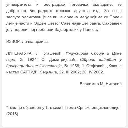
универзитета и Београдске трговачке омладине, те
добротвор Београдског женског друштва итд. За своје
заслуге одликован је са више ордена међу којима су Орден
легије части и Орден Светог Саве највишег ранга. Сахрањен
је у породичној гробници Вајфертових у Панчеву.
ИЗВОР: Лична архива.
ЛИТЕРАТУРА: Ј. Гргашевић,
Индустрија Србије и Црне
Горе
, Зг 1924; С. Димитријевић,
Страни капитал у
привреди бивше Југославије
, Бг 1958; Ј. Стојковић, „Како је
настао САРТИД",
Седмица
, 22. III 2002; 26. IV 2002.
Владимир М. Николић
*Текст је објављен у 1. књизи III тома Српске енциклопедије
(2018)
Enter