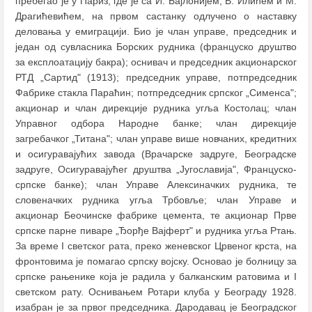
пребегао је у Париз, где је са И. Бајлонијем, В. Илићем и М.
Драгићевићем, на првом састанку одлучено о наставку
деловања у емиграцији. Био је члан управе, председник и
један од сувласника Борских рудника (француско друштво
за експлоатацију бакра); оснивач и председник акционарског
РТД „Сартид" (1913); председник управе, потпредседник
Фабрике стакла Параћин; потпредседник српског „Сименса";
акционар и члан дирекције рудника угља Костолац; члан
Управног одбора Народне банке; члан дирекције
загребачког „Титана"; члан управе више новчаних, кредитних
и осигуравајућих завода (Врачарске задруге, Београдске
задруге, Осигуравајућег друштва „Југославија", Француско-
српске банке); члан Управе Алексиначких рудника, те
словеначких рудника угља Трбовље; члан Управе и
акционар Беочинске фабрике цемента, те акционар Прве
српске парне пиваре „Ђорђе Вајферт" и рудника угља Ртањ.
За време I светског рата, преко женевског Црвеног крста, на
фронтовима је помагао српску војску. Основао је болницу за
српске рањенике која је радила у балканским ратовима и I
светском рату. Оснивањем Ротари клуба у Београду 1928.
изабран је за првог председника. Дародавац је Београдског