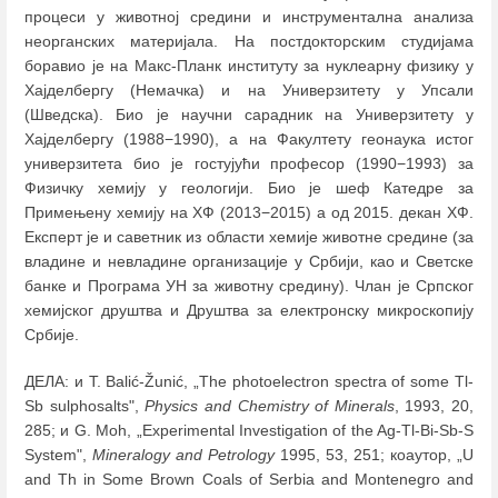
процеси у животној средини и инструментална анализа
неорганских материјала. На постдокторским студијама
боравио је на Макс-Планк институту за нуклеарну физику у
Хајделбергу (Немачка) и на Универзитету у Упсали
(Шведска). Био је научни сарадник на Универзитету у
Хајделбергу (1988−1990), а на Факултету геонаука истог
универзитета био је гостујући професор (1990−1993) за
Физичку хемију у геологији. Био је шеф Катедре за
Примењену хемију на ХФ (2013−2015) а од 2015. декан ХФ.
Експерт је и саветник из области хемије животне средине (за
владине и невладине организације у Србији, као и Светске
банке и Програма УН за животну средину). Члан је Српског
хемијског друштва и Друштва за електронску микроскопију
Србије.
ДЕЛА: и T. Balić-Žunić, „The photoelectron spectra of some Tl-
Sb sulphosalts",
Physics and Chemistry of Minerals
, 1993, 20,
285; и G. Moh, „Experimental Investigation of the Ag-Tl-Bi-Sb-S
System",
Mineralogy and Petrology
1995, 53, 251; коаутор, „U
and Th in Some Brown Coals of Serbia and Montenegro and