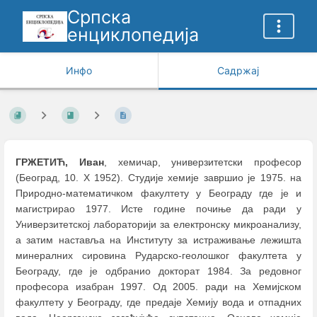
Српска
енциклопедија
Инфо
Садржај
ГРЖЕТИЋ, Иван
, хемичар, универзитетски професор
(Београд, 10. X 1952). Студије хемије завршио је 1975. на
Природно-математичком факултету у Београду где је и
магистрирао 1977. Исте године почиње да ради у
Универзитетској лабораторији за електронску микроанализу,
а затим наставља на Институту за истраживање лежишта
минералних сировина Рударско-геолошког факултета у
Београду, где је одбранио докторат 1984. За редовног
професора изабран 1997. Од 2005. ради на Хемијском
факултету у Београду, где предаје Хемију вода и отпадних