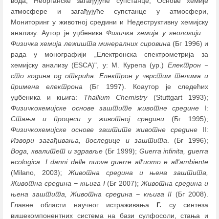
вода, Неорганске загађујуће супстанце, Основе хемије
атмосфере и загађујуће супстанце у атмосфери,
Мониторинг у животној средини и Недеструктивну хемијску
анализу. Аутор је уџбеника
Физичка хемија у геологији
−
Физичка хемија лежишта минералних сировина
(Бг 1996) и
рада у монографији „Електронска спектрометрија за
хемијску анализу (ESCA)", у: М. Курепа (ур.)
Електрон −
сто година од открића: Електрон у чврстим телима и
примена електрона
(Бг 1997). Коаутор је следећих
уџбеника и књига:
Thallium Chemistry
(Stuttgart 1993);
Физичкохемијске основе заштите животне средине
I:
Стања и процеси у животној средини
(Бг 1995);
Физичкохемијске основе заштите животне средине
II:
Извори загађивања, последице и заштита
. (Бг 1996);
Вода, квалитет и здравље
(Бг 1999);
Guerra infinita, guerra
ecologica. I danni delle nuove guerre all'uomo e all'ambiente
(Milano, 2003);
Животна средина и њена заштита,
Животна средина − књига I
(Бг 2007);
Животна средина и
њена заштита, Животна средина − књига II
(Бг 2008).
Главне области научног истраживања
Г.
су синтеза
вишекомпонентних система на бази сулфосоли, стања и