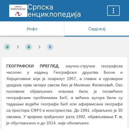
Српска
енциклопедија
Инфо
Садржај
ГЕОГРАФСКИ ПРЕГЛЕД
, научно-стручни географски
часопис у издању Географског друштва Босне и
Херцеговине који је покренут 1957, а главни и одговорни
уредник прве четири свеске био је Миленко Филиповић. Око
половине објављених чланака било је посвећено
географским проблемима БиХ, а већина аутора били су
тадашњи водећи географи БиХ или афирмисани географи
са простора СФРЈ и иностранства. До 1991. објављено је 35
свезака. У вријеме грађанског рата 1992. објављивање
Г. п.
је обустављено и до 2014. није обновљено.