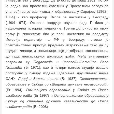
Универзитета у Београду, где је остао до краја 1962. Потом
је радио као просветни саветник у Просветном заводу за
унапређивање васпитања и образовања у Сарајеву (1962
–
1964) и као професор Школе за васпитаче у Београду
(1964
–
1974). Основно подручје научног рада
Г.
била је
национална историја педагогије. Његов допринос на овом
пољу је вишеструк: био је први наставник на предмету
Историја педагогије на ФФ у Београду, неговао је
позитивистички приступ предмету истраживања тако да су
студије, чланци и споменице које је објавио, засноване на
до тада неистраженој архивској грађи. Међу значајнијим
радовима су
Педагогија и просветитељство Васе
Пелагића
(Бг 1971), као и четири његове студије изашле
постхумно у оквиру издања Одељења друштвених наука
САНУ:
Лицеј и Велика школа
(Бг 1987),
Основношколско
образовање у Србији до стицања државне независности
(Бг 1994),
Гимназијско образовање у Србији до Првог
светског рата
(Бг 1997) и
Основношколско образовање у
Србији од стицања државне независности до Првог
светског рата
(Бг 2008).