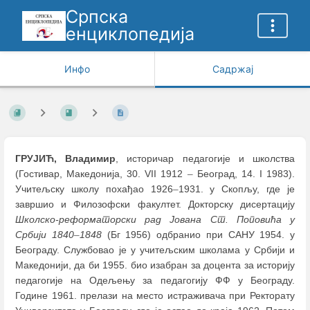
Српска
енциклопедија
Инфо
Садржај
ГРУЈИЋ, Владимир
, историчар педагогије и школства
(Гостивар, Македонија, 30. VII 1912
–
Београд, 14. I 1983).
Учитељску школу похађао 1926
–
1931. у Скопљу, где је
завршио и Филозофски факултет. Докторску дисертацију
Школско-реформаторски рад Јована Ст. Поповића у
Србији 1840
–
1848
(Бг 1956) одбранио при САНУ 1954. у
Београду. Службовао је у учитељским школама у Србији и
Македонији, да би 1955. био изабран за доцента за историју
педагогије на Одељењу за педагогију ФФ у Београду.
Године 1961. прелази на место истраживача при Ректорату