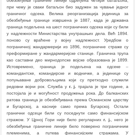
обезбеђење граничне линије одређена четири батаљона,
при чему је сваки батаљон био задужен за чување једног
граничног одсека. Велика реорганизација јединица за
обезбеђење границе извршена је 1887, када је државна
граница подељена на шест пограничних одсека који су били
у надлежности Министарства унутрашњих дела. Већ 1894.
поново су враћене у војну надлежност. Уредбом о
пограничној жандармерији из 1896, пограничне страже су
преформиране у жандармеријске станице. Гранична трупа
као саставни део мирнодопске војске образована је 1899.
Истовремено, граница је подељена на одсеке
–
командантске, командирске и водничке, а јединице су
попуњаване добровољцима који су претходно служили
редовни војни рок. Служба у
г. ј.
трајала је три године, а
постојала је и могућност продужења рока. До балканских
ратова граница је обезбеђивана према Османском царству
и Бугарској, а касније само према Бугарској. Остали
гранични одсеци били су поседнути само финансијском
стражом. У Црној Гори није било регуларних
г. ј.
, него је
обезбеђење граничне линије било поверено пограничним
племенима, а путева финансијским стражама. У