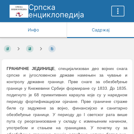
Српска
енциклопедија
Инфо
Садржај
ГРАНИЧНЕ ЈЕДИНИЦЕ
, специјализован део војних снага
српске и југословенске државе намењен за чување и
контролу државне границе. Прве снаге за обезбеђење
границе у Кнежевини Србији формиране су 1833. До 1835.
подигнуто је 68 примитивних караула које су у наредном
периоду фортификацијски ојачане. Прве граничне страже
биле су задужене за војно, финансијско и санитарно
обезбеђење границе. У периоду до I светског рата више
пута су реорганизоване у складу с измењеним начином,
употребом и стањем на границама. У почетку су за