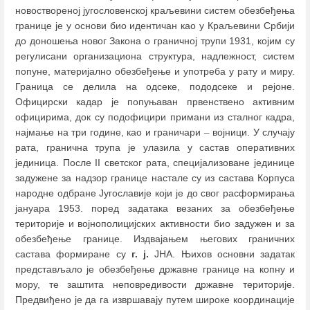
новоствореној југословенској краљевини систем обезбеђења
границе је у основи био идентичан као у Краљевини Србији
до доношења новог Закона о граничној трупи 1931, којим су
регулисани организациона структура, надлежност, систем
попуне, материјално обезбеђење и употреба у рату и миру.
Граница се делила на одсеке, пододсеке и рејоне.
Официрски кадар је попуњаван првенствено активним
официрима, док су подофицири примани из сталног кадра,
најмање на три године, као и граничари
–
војници. У случају
рата, гранична трупа је улазила у састав оперативних
јединица. После II светског рата, специјализоване јединице
задужене за надзор границе настале су из састава Корпуса
народне одбране Југославије који је до свог расформирања
јануара 1953. поред задатака везаних за обезбеђењe
територије и војнополицијских активности био задужен и за
обезбеђење границе. Издвајањем његових граничних
састава формиране су
г. ј.
ЈНА. Њихов основни задатак
представљало је обезбеђење државне границе на копну и
мору, те заштита неповредивости државне територије.
Предвиђено је да га извршавају путем широке координације