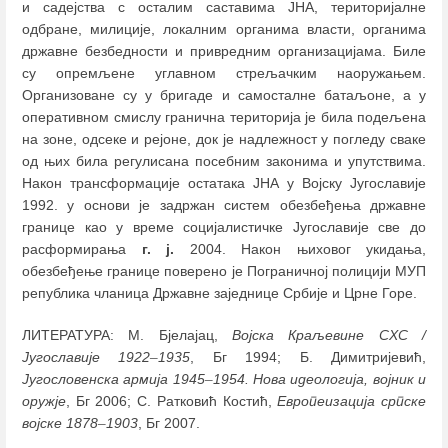
и садејства с осталим саставима ЈНА, територијалне
одбране, милиције, локалним органима власти, органима
државне безбедности и привредним организацијама. Биле
су опремљене углавном стрељачким наоружањем.
Организоване су у бригаде и самосталне батаљоне, а у
оперативном смислу гранична територија је била подељена
на зоне, одсеке и рејоне, док је надлежност у погледу сваке
од њих била регулисана посебним законима и упутствима.
Након трансформације остатака ЈНА у Војску Југославије
1992. у основи је задржан систем обезбеђења државне
границе као у време социјалистичке Југославије све до
расформирања
г. ј.
2004. Након њиховог укидања,
обезбеђење границе поверено је Пограничној полицији МУП
република чланица Државне заједнице Србије и Црне Горе.
ЛИТЕРАТУРА: М. Бјелајац,
Војска Краљевине СХС /
Југославије 1922
–
1935
, Бг 1994; Б. Димитријевић,
Југословенска армија 1945
–
1954. Нова идеологија, војник и
оружје
, Бг 2006; С. Ратковић Костић,
Европеизација српске
војске 1878
–
1903
, Бг 2007.