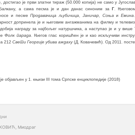
, достигао је први златни тираж (50.000 копија) не само у Југосла
Балкану, а сама песма је и дан данас синоним за
Г
. Његово
носе и песме
Продавачица љубичица
,
Јаничар
,
Соња
и
Емина
арност допринела је и његовим ангажманима на филму и телевиз
 добија награду за најбољег натуршчика, а наступао је и у више
је
Фолк парада
. Његов глас коришћен је и као искључиви инстру
а 212
Свети Георгије убива аждаху
(Д. Ковачевић). Од 2011. пост
 је објављен у 1. књизи III тома Српске енциклопедије (2018)
дни
КОВИЋ, Миодраг