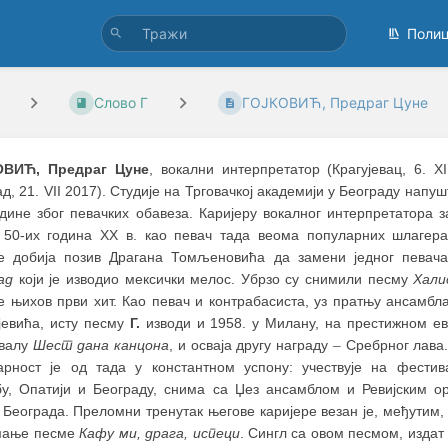
Поли
Слово Г
ГОЈКОВИЋ, Предраг Цуне
ОВИЋ, Предраг Цуне
, вокални интерпретатор (Крагујевац, 6. 
д, 21. VII 2017). Студије на Трговачкој академији у Београду напу
одине због певачких обавеза. Каријеру вокалног интерпретатора 
 50-их година XX в. као певач тада веома популарних шлагер
је добија позив Драгана Томљеновића да замени једног певача
ад
који је изводио мексички мелос. Убрзо су снимили песму
Хали
је њихов први хит. Као певач и контрабасиста, уз пратњу ансамбл
јевића, исту песму
Г.
изводи и 1958. у Милану, на престижном е
валу
Шест дана канцона
, и осваја другу награду
–
Сребрног лава
арност је од тада у константном успону: учествује на фести
бу, Опатији и Београду, снима са Џез ансамблом и Ревијским о
Београда. Преломни тренутак његове каријере везан је, међутим, 
мање песме
Кафу ми, драга, испеци
. Сингл са овом песмом, издат