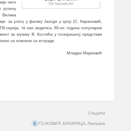
вији него
м успеху
. Велика
ији: за улогу у филму
Јагоде у грлу
(С. Карановић,
 ТВ-серија, те као водитељ 80-их година популарне
мент за музику В. Костића у позоришној представи
епено се повлачи са естраде.
Младен Марковић
Следећи
ГОЈКОВИЋ БУКАРИЦА, Љиљана