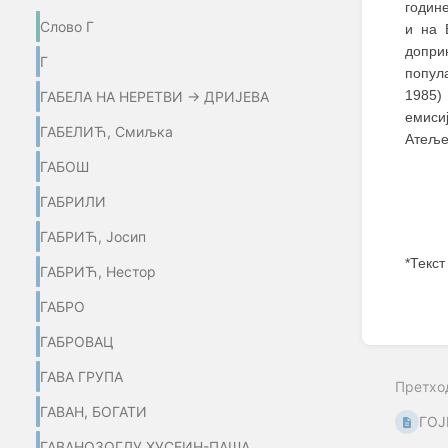
године
Слово Г
и на 
допри
Г
попул
1985)
ГАБЕЛА НА НЕРЕТВИ → ДРИЈЕВА
емиси
ГАБЕЛИЋ, Смиљка
Атеље
ГАБОШ
ГАБРИЛИ
ГАБРИЋ, Јосип
*Текст
ГАБРИЋ, Нестор
Enter
ГАБРО
section
select
ГАБРОВАЦ
mode
ГАВА ГРУПА
Претхо
ГАВАН, БОГАТИ
ГОЈ
ГАВАНОЗОГЛУ ХУСЕИН-ПАША