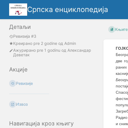
Српска енциклопедија
Детаљи
Књиге
Ревизија #3
Креирано
pre 2 godine
oд
Admin
ГОЈК
Ажурирано
pre 1 godinu
од
Александар
Деветак
Београ
две г
раних
Акције
касни
Беогр
Ревизије
поста
Спасо
фести
Извоз
попул
Загре
Радио 
Навигација кроз књигу
и сни