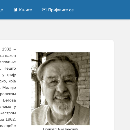
це
Књиге
Пријавите се
XI 1932
–
шта након
започиње
а. Нешто
 у трију
ско
, која
а Милије
вропском
. Његова
валима у
ркестром
за 1962.
 следеће