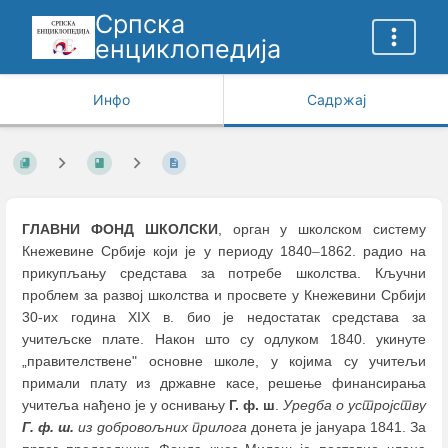
Српска
енциклопедија
Инфо
Садржај
ГЛАВНИ ФОНД ШКОЛСКИ
, орган у школском систему
Кнежевине Србије који је у периоду 1840
–
1862. радио на
прикупљању средстава за потребе школства. Кључни
проблем за развој школства и просвете у Кнежевини Србији
30-их година XIX в. био је недостатак средстава за
учитељске плате. Након што су одлуком 1840. укинуте
„правителствене" основне школе, у којима су учитељи
примали плату из државне касе, решење финансирања
учитеља нађено је у оснивању
Г. ф. ш
.
Уредба о устројству
Г. ф. ш.
из добровољних прилога
донета је јануара 1841. За