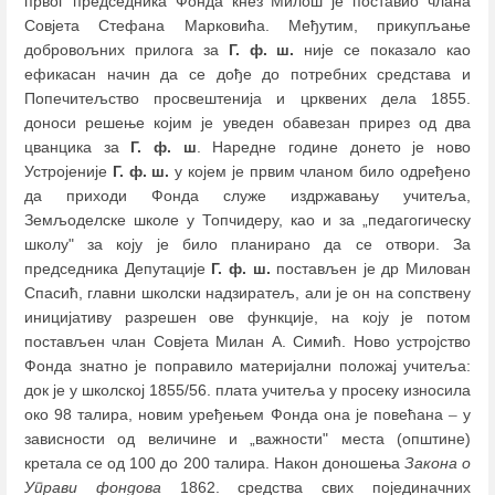
првог председника Фонда кнез Милош је поставио члана
Совјета Стефана Марковића. Међутим, прикупљање
добровољних прилога за
Г. ф. ш.
није се показало као
ефикасан начин да се дође до потребних средстава и
Попечитељство просвештенија и црквених дела 1855.
доноси решење којим је уведен обавезан прирез од два
цванцика за
Г. ф. ш
. Наредне године донето је ново
Устројеније
Г. ф. ш.
у којем је првим чланом било одређено
да приходи Фонда служе издржавању учитеља,
Земљоделске школе у Топчидеру, као и за „педагогическу
школу" за коју је било планирано да се отвори. За
председника Депутације
Г. ф. ш.
постављен је др Милован
Спасић, главни школски надзиратељ, али је он на сопствену
иницијативу разрешен ове функције, на коју је потом
постављен члан Совјета Милан А. Симић. Ново устројство
Фонда знатно је поправило материјални положај учитеља:
док је у школској 1855/56. плата учитеља у просеку износила
око 98 талира, новим уређењем Фонда она је повећана
–
у
зависности од величине и „важности" места (општине)
кретала се од 100 до 200 талира. Након доношења
Законa о
Управи фондова
1862. средства свих појединачних