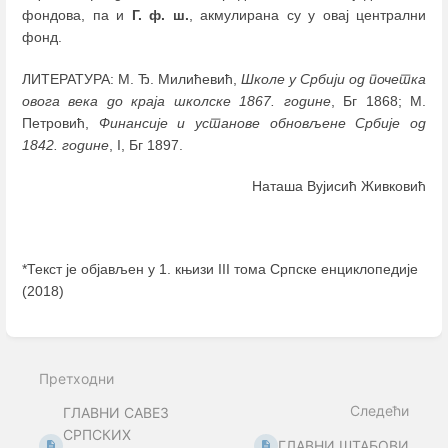
фондова, па и
Г. ф. ш.
, акмулирана су у овај централни
фонд.
ЛИТЕРАТУРА: М. Ђ. Милићевић,
Школе у Србији од почетка
овога века до краја школске 1867. године
, Бг 1868; М.
Петровић,
Финансије и установе обновљене Србије од
1842. године
, I, Бг 1897.
Наташа Вујисић Живковић
*Текст је објављен у 1. књизи III тома Српске енциклопедије
(2018)
Enter
section
select
Претходни
mode
Следећи
ГЛАВНИ САВЕЗ
СРПСКИХ
ГЛАВНИ ШТАБОВИ