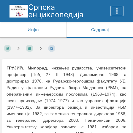
Српска
енциклопедија
Инфо
Садржај
ГРУЈИЋ, Милорад
, инжењер рударства, универзитетски
професор (Пећ, 27. II 1943). Дипломирао 1968, а
докторирао 1978. на Рударско-геолошком факултету УБ.
Радио у флотацији Рудника бакра Мајданпек (РБМ), на
оперативним инжењерским пословима (1969
–
1974), као
шеф производње (1974
–
1977) и као управник флотације
(1977
–
1982). За директора развоја и инвестиција РБМ
именован је 1982, за заменика генералног директора 1988,
за генералног директора 2000. Пензионисан 2006.
Универзитетску каријеру започео је 1981. избором за