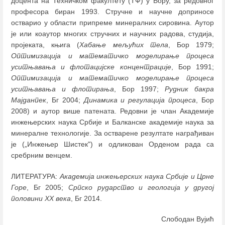
доцента на Техничком факултету (ТФ) у Бору, за редовног
професора биран 1993. Стручне и научне доприносе
остварио у области припреме минералних сировина. Аутор
је или коаутор многих стручних и научних радова, студија,
пројеката, књига (
Хабање мељућих тела
, Бор 1979;
Оптимизација и математичко моделирање процеса
уситњавања и флотацијске концентрације
, Бор 1991;
Оптимизација и математичко моделирање процеса
уситњавања и флотирања
, Бор 1997;
Рудник бакра
Мајданпек
, Бг 2004;
Динамика и регулација процеса
, Бор
2008) и аутор више патената. Редовни је члан Академије
инжењерских наука Србије и Балканске академије наука за
минералне технологије. За остварене резултате награђиван
је („Инжењер Шистек") и одликован Орденом рада са
сребрним венцем.
ЛИТЕРАТУРА:
Академија инжењерских наука Србије и Црне
Горе
, Бг 2005;
Српско рударство и геологија у другој
половини ХХ века
, Бг 2014.
Слободан Вујић