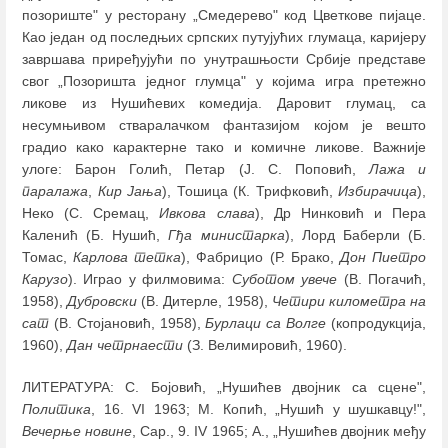
позориште" у ресторану „Смедерево" код Цветкове пијаце.
Као један од последњих српских путујућих глумаца, каријеру
завршава приређујући по унутрашњости Србије представе
свог „Позоришта једног глумца" у којима игра претежно
ликове из Нушићевих комедија. Даровит глумац, са
несумњивом стваралачком фантазијом којом је вешто
градио како карактерне тако и комичне ликове. Важније
улоге: Барон Голић, Петар (Ј. С. Поповић,
Лажа и
паралажа
,
Кир Јања
), Тошица (К. Трифковић,
Избирачица
),
Неко (С. Сремац,
Ивкова слава
), Др Нинковић и Пера
Каленић (Б. Нушић,
Гђа министарка
), Лорд Баберли (Б.
Томас,
Карлова тетка
), Фабрицио (Р. Брако,
Дон Пиетро
Карузо
). Играо у филмовима:
Суботом увече
(В. Погачић,
1958),
Дубровски
(В. Дитерле, 1958),
Четири километра на
сат
(В. Стојановић, 1958),
Бурлаци са Волге
(копродукција,
1960),
Дан четрнаести
(З. Велимировић, 1960).
ЛИТЕРАТУРА: С. Бојовић, „Нушићев двојник са сцене",
Политика
, 16. VI 1963; М. Копић, „Нушић у шушкавцу!",
Вечерње новине
, Сар., 9. IV 1965; А., „Нушићев двојник међу