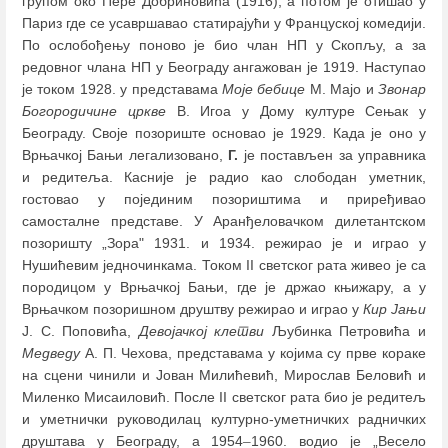
групом око Пере Добриновића (1916), а потом је отишао у
Париз где се усавршавао статирајући у Француској комедији.
По ослобођењу поново је био члан НП у Скопљу, а за
редовног члана НП у Београду ангажован је 1919. Наступао
је током 1928. у представама
Моје бебице
М. Мајо и
Звонар
Богородичине цркве
В. Игоа у Дому културе Сењак у
Београду. Своје позориште основао је 1929. Када је оно у
Врњачкој Бањи легализовано,
Г.
је постављен за управника
и редитеља. Касније је радио као слободан уметник,
гостовао у појединим позориштима и приређивао
самосталне представе. У Аранђеловачком дилетантском
позоришту „Зора" 1931. и 1934. режирао је и играо у
Нушићевим једночинкама. Током II светског рата живео је са
породицом у Врњачкој Бањи, где је држао књижару, а у
Врњачком позоришном друштву режирао и играо у
Кир Јањи
Ј. С. Поповића,
Девојачкој клетви
Љубинка Петровића и
Медведу
А. П. Чехова, представама у којима су прве кораке
на сцени чинили и Јован Милићевић, Мирослав Беловић и
Миленко Мисаиловић. После II светског рата био је редитељ
и уметнички руководилац културно-уметничких радничких
друштава у Београду, а 1954
–
1960. водио је „Весело