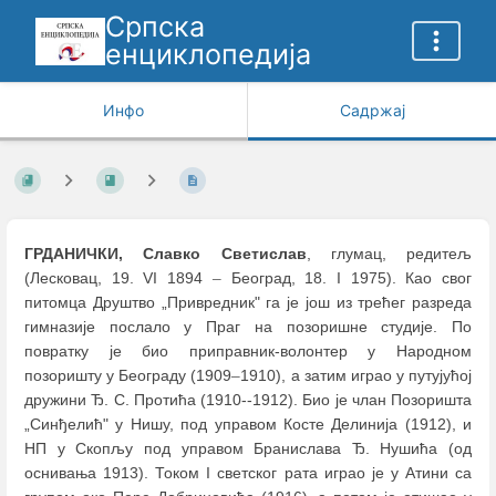
Српска
енциклопедија
Инфо
Садржај
ГРДАНИЧКИ, Славко Светислав
, глумац, редитељ
(Лесковац, 19. VI 1894
–
Београд, 18. I 1975). Као свог
питомца Друштво „Привредник" га је још из трећег разреда
гимназије послало у Праг на позоришне студије. По
повратку је био приправник-волонтер у Народном
позоришту у Београду (1909
–
1910), а затим играо у путујућој
дружини Ђ. С. Протића (1910--1912). Био је члан Позоришта
„Синђелић" у Нишу, под управом Косте Делинија (1912), и
НП у Скопљу под управом Бранислава Ђ. Нушића (од
оснивања 1913). Током I светског рата играо је у Атини са