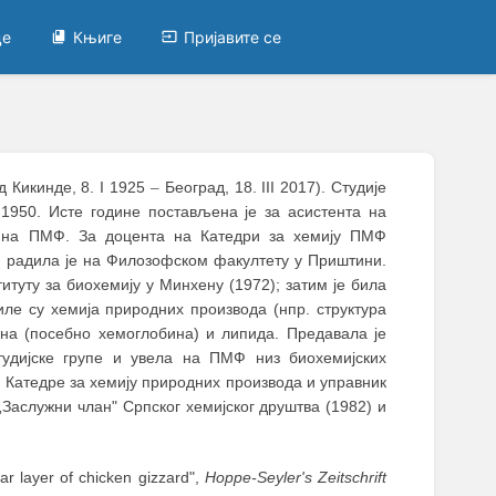
це
Књиге
Пријавите се
 Кикинде, 8. I 1925
–
Београд, 18. III 2017). Студије
1950. Исте године постављена је за асистента на
5. на ПМФ. За доцента на Катедри за хемију ПМФ
. радила је на Филозофском факултету у Приштини.
итуту за биохемију у Минхену (1972); затим је била
ле су хемија природних производа (нпр. структура
на (посебно хемоглобина) и липида. Предавала је
тудијске групе и увела на ПМФ низ биохемијских
 Катедре за хемију природних производа и управник
„Заслужни члан" Српског хемијског друштва (1982) и
ar layer of chicken gizzard",
Hoppe-Seyler's Zeitschrift