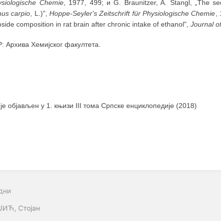
ysiologische Chemie
, 1977, 499; и G. Braunitzer, A. Stangl, „The 
nus carpio
, L.)",
Hoppe-Seyler's Zeitschrift für Physiologische Chemie
,
side composition in rat brain after chronic intake of ethanol",
Journal o
: Архива Хемијског факултета.
 је објављен у 1. књизи III тома Српске енциклопедије (2018)
дни
ЈИЋ, Стојан