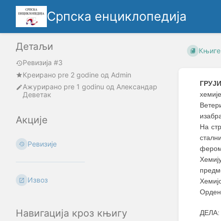
Српска енциклопедија
Детаљи
Књиге
Ревизија #3
Креирано
pre 2 godine
oд
Admin
ГРУЈИ
Ажурирано
pre 1 godinu
од
Александар
Деветак
хемиј
Ветер
изабр
Акције
На стр
сталн
Ревизије
фером
Хемиј
предм
Извоз
Хемијс
Орден
Навигација кроз књигу
ДЕЛА: 