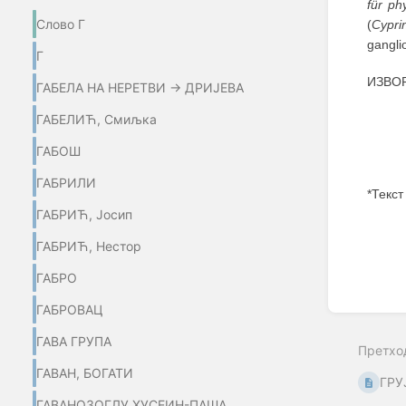
für ph
Слово Г
(
Cypri
ganglio
Г
ИЗВОР
ГАБЕЛА НА НЕРЕТВИ → ДРИЈЕВА
ГАБЕЛИЋ, Смиљка
ГАБОШ
ГАБРИЛИ
*Текст
ГАБРИЋ, Јосип
Enter
section
ГАБРИЋ, Нестор
select
mode
ГАБРО
ГАБРОВАЦ
ГАВА ГРУПА
Претхо
ГАВАН, БОГАТИ
ГРУ
ГАВАНОЗОГЛУ ХУСЕИН-ПАША