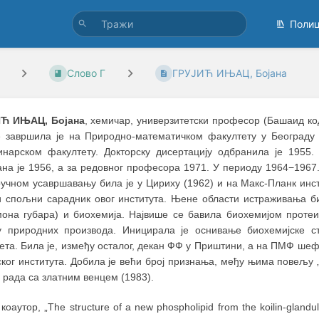
Поли
Слово Г
ГРУЈИЋ ИЊАЦ, Бојана
Ћ ИЊАЦ, Бојана
, хемичар, универзитетски професор (Башаид код
е завршила је на Природно-математичком факултету у Београду 
инарском факултету. Докторску дисертацију одбранила је 195
ана је 1956, a за редовног професора 1971. У периоду 1964−1967
учном усавршавању била је у Цириху (1962) и на Макс-Планк инст
и спољни сарадник овог института. Њене области истраживања би
она губара) и биохемија. Највише се бавила биохемијом протеи
у природних производа. Иницирала је оснивање биохемијске с
ета. Била је, између осталог, декан ФФ у Приштини, а на ПМФ шеф
ког института. Добила је већи број признања, међу њима повељу 
 рада са златним венцем (1983).
коаутор, „The structure of a new phospholipid from the koilin-glandul