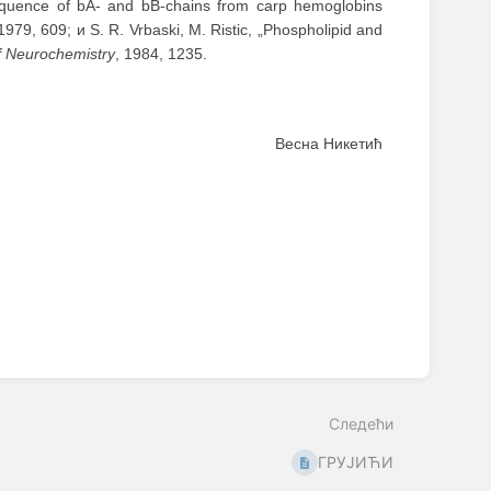
sequence of bA- and bB-chains from carp hemoglobins
 1979, 609; и S. R. Vrbaski, M. Ristic, „Phospholipid and
f Neurochemistry
, 1984, 1235.
Весна Никетић
Следећи
ГРУЈИЋИ