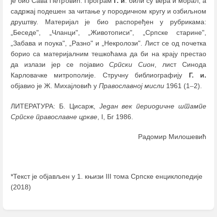
је био Сава Петровић. Програм
Г. и
. били су вера и морал, а
садржај подешен за читање у породичном кругу и озбиљном
друштву. Материјал је био распоређен у рубрикама:
„Беседе", „Чланци", „Животописи", „Српске старине",
„Забава и поука", „Разно" и „Некролози". Лист се од почетка
борио са материјалним тешкоћама да би на крају престао
да излази јер се појавио
Српски Сион
, лист Синода
Карловачке митрополије. Стручну библиографију
Г. и.
објавио је Ж. Михајловић у
Православној мисли
1961 (1
–
2).
ЛИТЕРАТУРА: Б. Цисарж,
Један век периодичне штампе
Српске православне цркве
, I, Бг 1986.
Радомир Милошевић
*Текст је објављен у 1. књизи III тома Српске енциклопедије
(2018)
Enter
section