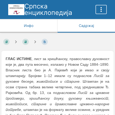
Српска
енциклопедија
Инфо
Садржај
ГЛАС ИСТИНЕ
, лист за хришћанску, православну духовност
који је, два пута месечно, излазио у Новом Саду 1884
–
1890.
Власник листа био је А. Пајевић који је имао и своју
штампарију. Бројеви 1
–
12 имали су поднаслов
Лист за
духовне беседе, животописе и старине
. Штампан је на
осам страна табака велике четвртине, под уреднишвом Ђ.
Рајковића. Од бр. 13, са поднасловом
Лист за црквене
проповеди, хришћанску поуку, духовну књижевност,
животописе, старине и православне црквено-народне
потребе
, штампан је на формату велике осмине, а уредник