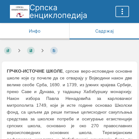
Српска
енциклопедија
Инфо
Садржај
ГРЧКО-ИСТОЧНЕ ШКОЛЕ
, српске веро-исповедне основне
школе које су почеле да се отварају у Војводини након две
велике сеобе Срба, 1690. и 1739, из јужних крајева Србије,
преко Саве и Дунава, у тадашњу Хабзбуршку монархију.
Након избора Павла Ненадовића за карловачког
митрополита 1749, који је исте године основао Школски
фонд, са циљем да реши питање целисходног сакупљања
средстава за школске потребе и осигурање егзистенције
српских школа, основано је око 270 православних
вероисповедних основних школа. Терезијанским