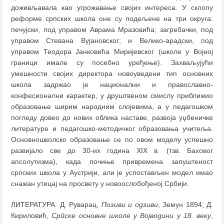
доживљавала као угрожавање својих интереса. У склопу
реформе српских школа оне су подељене на три округа:
печујски, под управом Аврама Мразовића; загребачки, под
управом Стевана Вујановског; и Велико-арадски, под
управом Теодора Јанковића Миријевског (школе у Војној
граници имале су посебно уређење). Захваљујући
умешности својих директора новоуведени тип основних
школа задржао је национални и православно-
конфесионални карактер, у друштвеном смислу приближио
образовање ширим народним слојевима, а у педагошком
погледу довео до нових облика наставе, развоја уџбеничке
литературе и педагошко-методичког образовања учитеља.
Основношколско образовање се по овом моделу успешно
развијало све до 30-их година XIX в. (тзв. Баховог
апсолутизма), када почиње привремена запуштеност
српских школа у Аустрији, али је успостављен модел имао
снажан утицај на просвету у новоослобођеној Србији.
ЛИТЕРАТУРА: Д. Руварац,
Позиви и одзиви
, Земун 1894; Д.
Кириловић,
Српске основне школе у Војводини у 18. веку
,