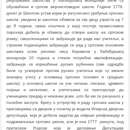
реформама школства у Хабзбуршкој монархији биле су
обухваћене и српске вероисповедне школе. Године 1776.
донет је Школски устав којим је регулисано уређење српских
школа: уведена је школска обавеза за сву децу узраста од 7
до 9 година; свака општина у којој постоји православна
парохија добила је обавезу да отвори школу на српском
језику; свештеницима се забрањује да раде као учитељи, а
страним поданицима забрањује се рад у српским основним
школама осим уколико нису боравили у Хабзбуршкој
монархији 10 година и стекли потребне квалификације;
забрањује се коришћење руских уџбеника (ове одредбе
биле су усмерене против руских учитеља који су имали
значајну улогу у оснивању српских основих и средњих
школа); у основној школи се уче читање, писање, црквено
појање и катехизис, а учитељима се препоручује да
ученицима предају и немачки језик, што би им се рачунало у
посебне заслуге. Бригу о устројству и раду српских школа у
преговорима са двором у почетку је водила Илирска дворска
депутација, која је добила задатак да изврши унификацију и
подржављење српских школа, али је она 1777. укинута, под
притиском Угарске која је деловање Депутације