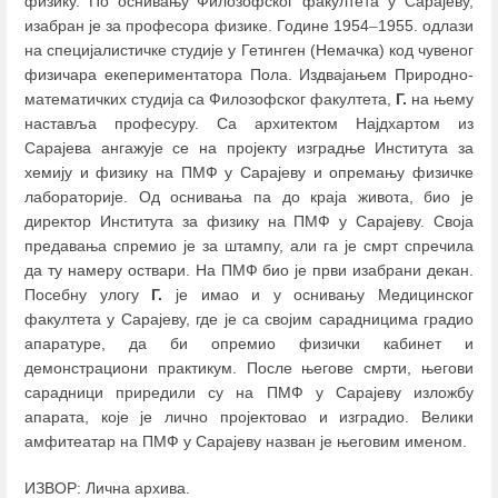
физику. По оснивању Филозофског факултета у Сарајеву,
изабран је за професора физике. Године 1954
–
1955. одлази
на специјалистичке студије у Гетинген (Немачка) код чувеног
физичара екепериментатора Пола. Издвајањем Природно-
математичких студија са Филозофског факултета,
Г.
на њему
наставља професуру. Са архитектом Најдхартом из
Сарајева ангажује се на пројекту изградње Института за
хемију и физику на ПМФ у Сарајеву и опремању физичке
лабораторије. Од оснивања па до краја живота, био је
директор Института за физику на ПМФ у Сарајеву. Своја
предавања спремио је за штампу, али га је смрт спречила
да ту намеру оствари. На ПМФ био је први изабрани декан.
Посебну улогу
Г.
је имао и у оснивању Медицинског
факултета у Сарајеву, где је са својим сарадницима градио
апаратуре, да би опремио физички кабинет и
демонстрациони практикум. После његове смрти, његови
сарадници приредили су на ПМФ у Сарајеву изложбу
апарата, које је лично пројектовао и изградио. Велики
амфитеатар на ПМФ у Сарајеву назван је његовим именом.
ИЗВОР: Лична архива.