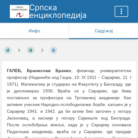
Српска
енциклопедија
Инфо
Садржај
ГАЛЕБ, Бранислав Бранко
, физичар, универзитетски
професор (Надинићи код Гацка, 10. IX 1911
–
Сарајево, 11. I
1971). Математику је студирао на Факултету у Београду, где
је дипломирао 1936. Враћа се у Сарајево, где бива
постављен за професора на Трговачкој академији. Као
активни учесник Народно-ослободилачке борбе, хапшен је у
Сарајеву 1941. и 1942. да би затим био заточен у логору
Јасеновац, а касније у логору Сајмиште код Београда.
После ослобођења земље, када је у Сарајеву основана
Педагошка академија, враћа се у Сарајево, где предаје