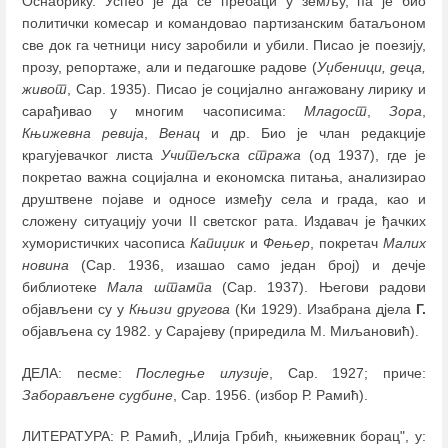
Оснабрику. Успео је да се пребаци у земљу, па је био
политички комесар и командовао партизанским батаљоном
све док га четници нису заробили и убили. Писао је поезију,
прозу, репортаже, али и педагошке радове (
Уџбеници, деца,
живот
, Сар. 1935). Писао је социјално ангажовану лирику и
сарађивао у многим часописима:
Младост
,
Зора
,
Књижевна ревија
,
Венац
и др. Био је члан редакције
крагујевачког листа
Учитељска стража
(од 1937), где је
покретао важна социјална и економска питања, анализирао
друштвене појаве и односе између села и града, као и
сложену ситуацију уочи II светског рата. Издавач је ђачких
хумористичких часописа
Капиџик
и
Фењер
, покретач
Малих
новина
(Сар. 1936, изашао само један број) и дечје
библиотеке
Мала штампа
(Сар. 1937). Његови радови
објављени су у
Књизи другова
(Ки 1929). Изабрана дјела
Г.
објављена су 1982. у Сарајеву (приредила М. Миљановић).
ДЕЛА: песме:
Последње илузије
, Сар. 1927; приче:
Заборављене судбине
, Сар. 1956. (избор Р. Рамић).
ЛИТЕРАТУРА: Р. Рамић, „Илија Грбић, књижевник борац", у: