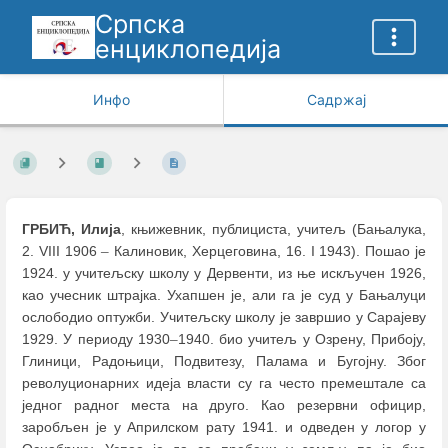
Српска
енциклопедија
Инфо
Садржај
ГРБИЋ, Илија
, књижевник, публициста, учитељ (Бањалука,
2. VIII 1906
–
Калиновик, Херцеговина, 16. I 1943). Пошао је
1924. у учитељску школу у Дервенти, из ње искључен 1926,
као учесник штрајка. Ухапшен је, али га је суд у Бањалуци
ослободио оптужби. Учитељску школу је завршио у Сарајеву
1929. У периоду 1930
–
1940. био учитељ у Озрену, Прибоју,
Глиници, Радоњици, Подвитезу, Палама и Бугојну. Због
револуционарних идеја власти су га често премештале са
једног радног места на друго. Као резервни официр,
заробљен је у Априлском рату 1941. и одведен у логор у