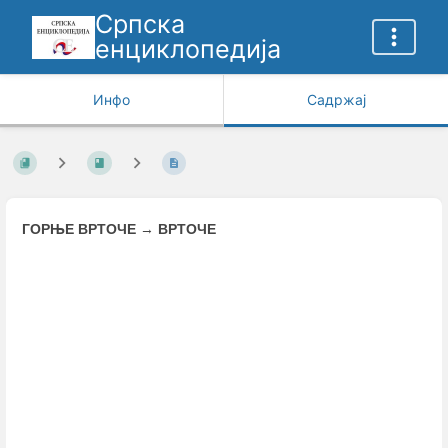
Српска
енциклопедија
Инфо
Садржај
ГОРЊЕ ВРТОЧЕ
→
ВРТОЧЕ
Enter
section
select
mode