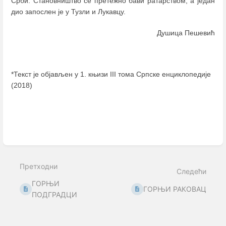
Срби. Становништво се претежно бави ратарством, а један
дио запослен је у Тузли и Лукавцу.
Душица Пешевић
*Текст је објављен у 1. књизи III тома Српске енциклопедије
(2018)
Enter
section
select
mode
Претходни
Следећи
ГОРЊИ
ГОРЊИ РАКОВАЦ
ПОДГРАДЦИ