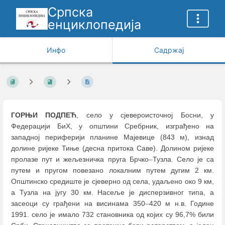
Српска
енциклопедија
Инфо
Садржај
ГОРЊИ ПОДПЕЋ
, село у сјевероисточној Босни, у
Федерацији БиХ, у општини Сребрник, изграђено на
западној периферији планине Мајевице (843 м), изнад
долине ријеке Тиње (десна притока Саве). Долином ријеке
пролазе пут и жељезничка пруга Брчко
–
Тузла. Село је са
путем и пругом повезано локалним путем дугим 2 км.
Општинско средиште је сјеверно од села, удаљено око 9 км,
а Тузла на југу 30 км. Насеље је дисперзивног типа, а
засеоци су грађени на висинама 350
–
420 м н.в. Године
1991. село је имало 732 становника од којих су 96,7% били