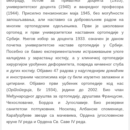
Београду, потом за приватног доцента (1933),
универзитетског доцента (1940) и ванредног професора
(1944). Присилно пензионисан маја 1945, без могућности
запошљавања, али наставио са добровољним радом на
многим ортопедским одељењима. Први је школовани
ортопед и први универзитетски наставник ортопедије у
Србији. Његов избор за доцента 1933. означен је даном
почетка универзитетске наставе ортопедије у Србији.
Посебно се бавио експерименталним истраживањем улоге
калцијума у зарастању костију, а у клиничкој ортопедији
хирургијом урођених деформитета, повреда кичменог стуба
и дугих костију. Објавио 47 радова у најугледнијим домаћим
и иностраним часописима који су били изузетно запажени и
цитирани. Објавио први уџбеник ортопедије код нас
(
Ортопедија
, Бг 1934), једини до 2002. Био члан
Међународног друштва за ортопедију, друштава Француске,
Чехословачке, Бордоа и Југославије. Био резервни
санитетски потпуковник. Носилац Албанске споменице,
Карађорђеве звезде са мачевима, Ордена југословенске
круне IV реда и Ордена Св. Саве IV реда.