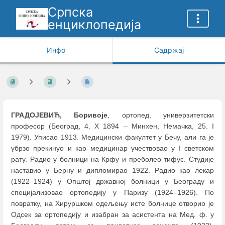
Српска
енциклопедија
Инфо
Садржај
ГРАДОЈЕВИЋ, Боривоје
, ортопед, универзитетски
професор (Београд, 4. X 1894
–
Минхен, Немачка, 25. I
1979). Уписао 1913. Медицински факултет у Бечу, али га је
убрзо прекинуо и као медицинар учествовао у I светском
рату. Радио у болници на Крфу и преболео тифус. Студије
наставио у Берну и дипломирао 1922. Радио као лекар
(1922
–
1924) у Општој државној болници у Београду и
специјализовао ортопедију у Паризу (1924
–
1926). По
повратку, на Хируршком одељењу исте болнице отворио је
Одсек за ортопедију и изабран за асистента на Мед. ф. у