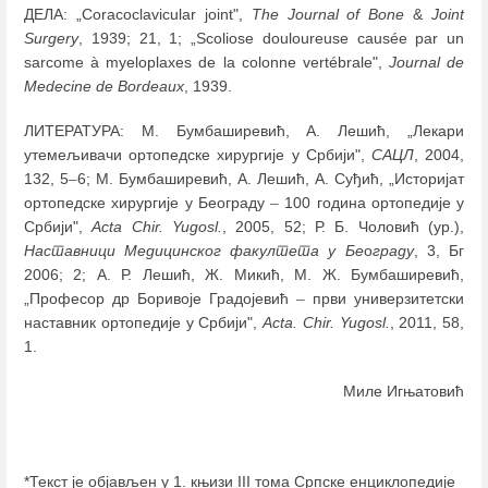
ДЕЛА: „Coracoclavicular joint",
The
Journal of Bone
&
Joint
Surgery
, 1939; 21, 1; „Scoliose douloureuse causée par un
sarcome à myeloplaxes de la colonne vertébrale",
Journal de
Medecine de Bordeaux
, 1939.
ЛИТЕРАТУРА: М. Бумбаширевић, А. Лешић, „Лекари
утемељивачи ортопедске хирургије у Србији",
САЦЛ
, 2004,
132, 5
–
6; М. Бумбаширевић, А. Лешић, А. Суђић, „Историјат
ортопедске хирургије у Београду
–
100 година ортопедије у
Србији",
Acta Chir. Yugosl.
, 2005, 52; Р. Б. Чоловић (ур.),
Наставници Медицинског факултета у Бе
о
граду
, 3, Бг
2006; 2; А. Р. Лешић, Ж. Микић, М. Ж. Бумбаширевић,
„Професор др Боривоје Градојевић
–
први универзитетски
наставник ортопедије у Србији",
Acta. Chir. Yugosl.
, 2011, 58,
1.
Миле Игњатовић
*Текст је објављен у 1. књизи III тома Српске енциклопедије