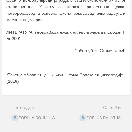
Срби. У пољопривреди је радило 87,2% економски активног
становништва. У селу се налазе православна црква,
четвороразредна основна школа, земљорадничка задруга и
месна канцеларија.
ЛИТЕРАТУРА:
Географска енциклопедија насеља Србије
, I,
Бг 2001.
Србољуб Ђ. Стаменковић
*Текст је објављен у 1. књизи III тома Српске енциклопедије
(2018)
Enter
section
select
Претходни
Следећи
mode
ГОРЊА БОЧИЊА
ГОРЊА БУНУША