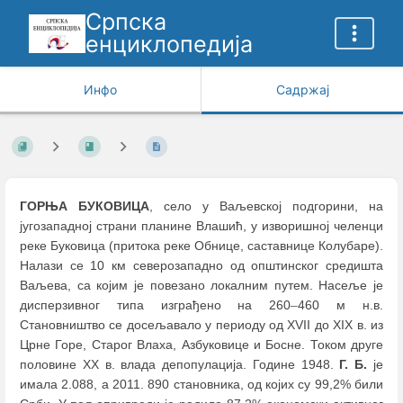
Српска
енциклопедија
Инфо
Садржај
ГОРЊА БУКОВИЦА
, село у Ваљевској подгорини, на
југозападној страни планине Влашић, у изворишној челенци
реке Буковица (притока реке Обнице, саставнице Колубаре).
Налази се 10 км северозападно од општинског средишта
Ваљева, са којим је повезано локалним путем. Насеље је
дисперзивног типа изграђено на 260
–
460 м н.в.
Становништво се досељавало у периоду од XVII до XIX в. из
Црне Горе, Старог Влаха, Азбуковице и Босне. Током друге
половине XX в. влада депопулација. Године 1948.
Г. Б.
је
имала 2.088, а 2011. 890 становника, од којих су 99,2% били