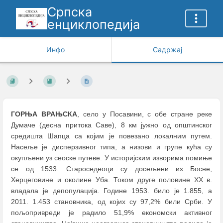
Српска
енциклопедија
Инфо
Садржај
ГОРЊА ВРАЊСКА
, село у Посавини, с обе стране реке
Думаче (десна притока Саве), 8 км јужно од општинског
средишта Шапца са којим је повезано локалним путем.
Насеље је дисперзивног типа, а низови и групе кућа су
окупљени уз сеоске путеве. У историјским изворима помиње
се од 1533. Староседеоци су досељени из Босне,
Херцеговине и околине Уба. Током друге половине XX в.
владала је депопулација. Године 1953. било је 1.855, а
2011. 1.453 становника, од којих су 97,2% били Срби. У
пољопривреди је радило 51,9% економски активног