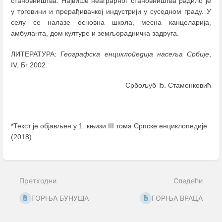
становништва. Највише неаграрног становништва радило је
у трговини и прерађивачкој индустрији у суседном граду. У
селу сe налазе основна школа, месна канцеларија,
амбуланта, дом културе и земљорадничка задруга.
ЛИТЕРАТУРА:
Географска енциклопедија насеља Србије
,
IV, Бг 2002.
Србољуб Ђ. Стаменковић
*Текст је објављен у 1. књизи III тома Српске енциклопедије
(2018)
Enter
section
select
Претходни
Следећи
mode
ГОРЊА БУНУША
ГОРЊА ВРАЦА