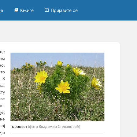
це
Књиге
Пријавите се
ице
ним
но,
сто
–
8
ћа.
сту
уве
ре.
је,
не
ној
ији