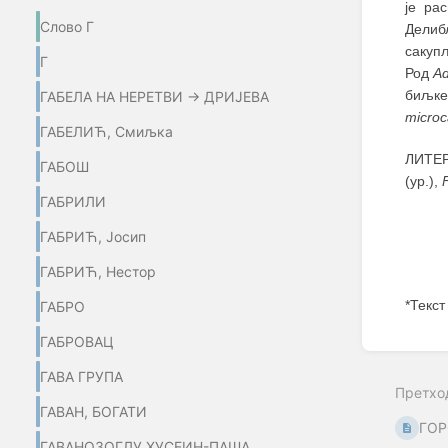
је ра
Слово Г
Делибл
сакуп
Г
Род
Ad
биљке
ГАБЕЛА НА НЕРЕТВИ → ДРИЈЕВА
microc
ГАБЕЛИЋ, Смиљка
ЛИТЕР
ГАБОШ
(ур.),
ГАБРИЛИ
ГАБРИЋ, Јосип
ГАБРИЋ, Нестор
*Текст
ГАБРО
ГАБРОВАЦ
Enter
section
ГАВА ГРУПА
select
Претхо
mode
ГАВАН, БОГАТИ
ГО
ГАВАНОЗОГЛУ ХУСЕИН-ПАША