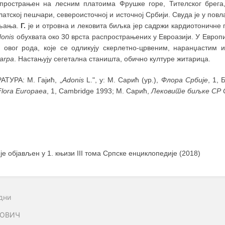
спрострањен на лесним платоима Фрушке горе, Тителског брега
атској пешчари, североисточној и источној Србији. Свуда је у по
љања.
Г.
је и отровна и лековита биљка јер садржи кардиотоничне 
onis
обухвата око 30 врста распрострањених у Евроазији. У Европи
 овог рода, које се одликују скерлетно-црвеним, наранџастим
arpa
. Настањују сегетална станишта, обично културе житарица.
АТУРА: М. Гајић, „
Adonis
L.", у: М. Сарић (ур.),
Флора Србије
, 1, 
Flora Europaea
, 1, Cambridge 1993; М. Сарић,
Лековите биљке СР 
 је објављен у 1. књизи III тома Српске енциклопедије (2018)
дни
РОВИЧ