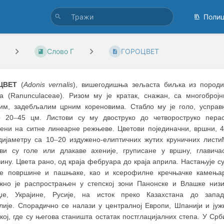
Поли
Слово Г
ГОРОЦВЕТ
ЦВЕТ
(
Adonis vernalis
), вишегодишња зељаста биљка из пород
а (Ranunculaceae). Ризом му је кратак, снажан, са многоброј
ким, задебљалим црним кореновима. Стабло му је голо, усправ
о 20
–
45 цм. Листови су му двоструко до четвороструко пера
ени на ситне линеарне режњеве. Цветови појединачни, вршни, 4
дијаметру са 10
–
20 издужено-елиптичних жутих круничних листи
ви су голе или длакаве ахеније, груписане у вршну, главича
ину. Цвета рано, од краја фебруара до краја априла. Настањује с
ке површине и пашњаке, као и ксерофилне кречњачке камења
жно је распрострањен у степској зони Панонске и Влашке низи
џе, Украјине, Русије, на исток преко Казахстана до запад
лије. Спорадично се налази у централној Европи, Шпанији и јуж
ој, где су његова станишта остатак постглацијалних степа. У Срб