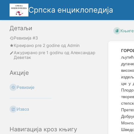
Српска енциклопедија
Детаљи
Књиге
Ревизија #3
Креирано
pre 2 godine
oд
Admin
ГОРО
Ажурирано
pre 1 godinu
од
Александар
Деветак
љутић
дугач
висок
Акције
издељ
цм у 
Ревизије
Плодо
творев
степс
Извоз
Прете
Добру
Монго
Навигација кроз књигу
Шведск