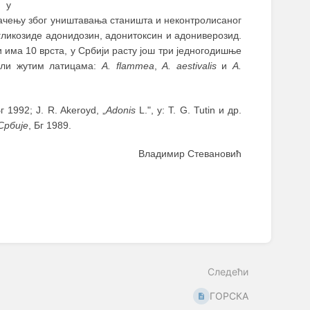
, у
влачењу због уништавања станишта и неконтролисаног
гликозиде адонидозин, адонитоксин и адониверозид.
 има 10 врста, у Србији расту још три једногодишње
 или жутим латицама:
A. flammea
,
A. aestivalis
и
A.
Бг 1992; J. R. Akeroyd, „
Adonis
L.", у: T. G. Tutin и др.
Србије
, Бг 1989.
Владимир Стевановић
Следећи
ГОРСКА