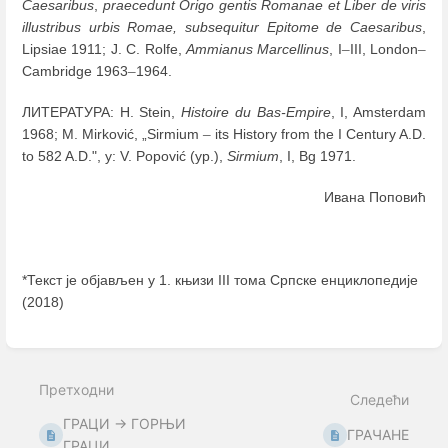
Caesaribus
,
praecedunt Origo gentis Romanae et Liber de viris
illustribus urbis Romae, subsequitur Epitome de Caesaribus
,
Lipsiae 1911; J. C. Rolfe,
Ammianus Marcellinus
, I
–
III, London
–
Cambridge 1963
–
1964.
ЛИТЕРАТУРА: H. Stein,
Histoire du Bas-Empire
, I, Amsterdam
1968; M. Mirković, „Sirmium
–
its History from the I Century A.D.
to 582 A.D.", у: V. Popović (ур.),
Sirmium
, I, Bg 1971.
Ивана Поповић
*Текст је објављен у 1. књизи III тома Српске енциклопедије
(2018)
Enter
section
select
Претходни
mode
Следећи
ГРАЦИ → ГОРЊИ
ГРАЧАНЕ
ГРАЦИ