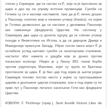
стигао у Сирмијум, где се састао са
Г.
, који га је прогласио за
цара и дао му на управу источне провинције. Сукоби са
Готима су се и касније наставили, тако да је
Г.
лично дошао
у Панонију, склопио мир и начинио уговор (
foedus
), по којем
је Готима дозвољено да се настане у деловима Паноније
као савезници (федерати) Царства. На састанку у
Сирмијуму два цара су донела одлуку да се сличан уговор
понуди и Визиготима на Истоку, а да се дијецезе Дакија и
Македонија прикључе Западу. Убрзо после овога власт
Г.
је
ослабила услед његовог сукоба са сенаторским сталежом,
насталог због намета и уредби које је донео против
паганских колегија. Убијен је у Лиону 383, током борби
против узурпатора Максима, којег су трупе из Бретање
прогласиле за цара.
Г.
је био цар под којим је његов родни
Сирмијум поново постао место у којем су проглашавани
цареви и доношени царски споразуми, али и под којим су по
први пут у Панонији легално насељени Готи као федерати
Царства.
ИЗВОРИ: F. Pichlmayr (прир.), Sexti Aurellii Victoris
Liber de