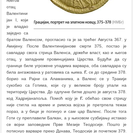
Његов
отац
Валентини
јан I, који
је владао
заједно са
братом Валенсом, прогласио га је за трећег Августа 367. у
Амијену. После Валентинијанове смрти 375, постао је
савладар свога стрица Валенса, држећи власт, као и његов
отац, у западним провинцијама Царства. Будући да су
границе биле угрожене упадима варвара, оба савладара су
била ангажована у ратовима са њима.
Г.
се до средине 378.
борио на Рајни са Аламанима, а Валенс се у Тракији
сукобио са Готима, који су у великом броју упали на
територију Царства. До одлучне битке дошло је августа 378.
код Хадријанапоља. Помоћ коју је
Г.
обећао свом стрицу
није стигла на време и римска војска је претрпела тежак
пораз, а у бици је погинуо и сам цар Валенс. После тога
Готи су преплавили Балкан, а у њиховом сузбијању истакао
се војни заповедник Прве Мезије Теодосије. Пошто је
потиснуо варваре преко Дунава, Теодосије је почетком 379.