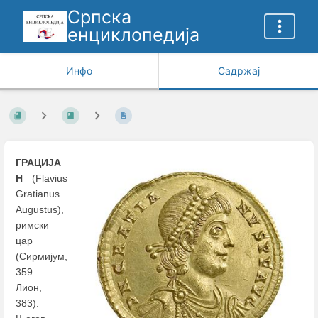
Српска
енциклопедија
Инфо
Садржај
ГРАЦИЈА
Н
(Flavius
Gratianus
Augustus),
римски
цар
(Сирмијум,
359
–
Лион,
383).