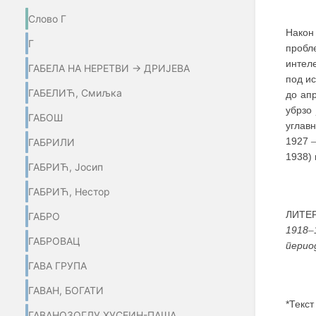
Слово Г
Након
Г
пробл
интел
ГАБЕЛА НА НЕРЕТВИ → ДРИЈЕВА
под ис
ГАБЕЛИЋ, Смиљка
до ап
убрзо
ГАБОШ
углав
1927
ГАБРИЛИ
1938) 
ГАБРИЋ, Јосип
ГАБРИЋ, Нестор
ЛИТЕР
ГАБРО
1918
–
ГАБРОВАЦ
перио
ГАВА ГРУПА
ГАВАН, БОГАТИ
*Текст
ГАВАНОЗОГЛУ ХУСЕИН-ПАША