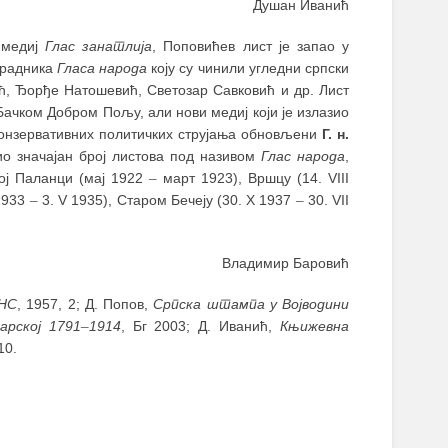
Душан Иванић
 медиј
Глас занатлија
, Поповићев лист је запао у
арадника
Гласа народа
коју су чинили угледни српски
, Ђорђе Натошевић, Светозар Савковић и др. Лист
Бачком Добром Пољу, али нови медиј који је излазио
 конзервативних политичких струјања обновљени
Г. н.
ио значајан број листова под називом
Глас народа
,
кој Паланци (мај 1922
–
март 1923), Вршцу (14. VIII
 1933
–
3. V 1935), Старом Бечеју (30. X 1937
–
30. VII
Владимир Баровић
НС
, 1957, 2; Д. Попов,
Српска штампа у Војводини
арској 1791
–
1914
, Бг 2003; Д. Иванић,
Књижевна
10.