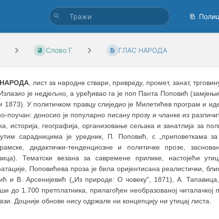
Поли
Слово Г
ГЛАС НАРОДА
 НАРОДА
, лист за народне ствари, привреду, промет, занат, трговин
Излазио је недјељно, а уређивао га је поп Панта Поповић (замјењ
и 1873). У политичком правцу слиједио је Милетићев програм и ид
о-поучан: доносио је популарно писану прозу и чланке из различит
на, историја, географија, организовање сељака и занатлија за по
нутим сарадницима је уредник, П. Поповић, с „приповеткама з
рамске, дидактички-тенденциозне и политичке прозе, заснова
вица). Тематски везана за савремене прилике, настојећи ути
атације, Поповићева проза је била оријентисана реалистички, бли
ћ и В. Арсенијевић („Из природе: О човеку", 1871), А. Тапавица,
ши до 1.700 претплатника, прилагођен необразованој читалачкој п
ази. Доцније обнове нису одржале ни концепцију ни утицај листа.