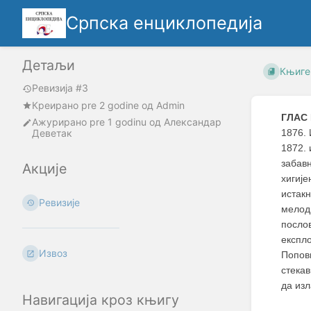
Српска енциклопедија
Детаљи
Књиге
Ревизија #3
Креирано
pre 2 godine
oд
Admin
ГЛАС
Ажурирано
pre 1 godinu
од
Александар
Деветак
1876. 
1872. 
забавн
Акције
хигије
истак
Ревизије
мелод
посло
експло
Извоз
Попови
стекав
да изл
Навигација кроз књигу