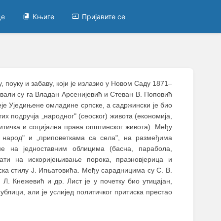
це
Књиге
Пријавите се
у, поуку и забаву, који је излазио у Новом Саду 1871
–
ивали су га Владан Арсенијевић и Стеван В. Поповић
еје Уједињене омладине српске, а садржински је био
их подручја „народног" (сеоског) живота (економија,
литичка и социјална права општинског живота). Међу
а народ" и „приповеткама са села", на размеђима
не на једноставним облицима (басна, парабола,
цати на искоријењивање порока, празновјерица и
ска стилу Ј. Игњатовића. Међу сарадницима су С. В.
 Л. Кнежевић и др. Лист је у почетку био утицајан,
ублици, али је услијед политичког притиска престао