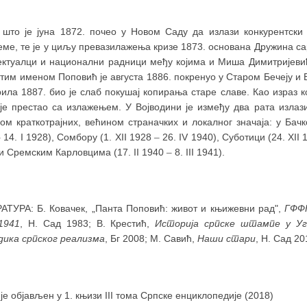
 што је јуна 1872. почео у Новом Саду да излази конкурентски
еме, те је у циљу превазилажења кризе 1873. основана Дружина с
ектуалци и национални радници међу којима и Миша Димитријевић
тим именом Поповић је августа 1886. покренуо у Старом Бечеју и 
рила 1887. био је слаб покушај копирања старе славе. Као израз
 је престао са излажењем. У Војводини је између два рата излаз
ном краткотрајних, већином страначких и локалног значаја: у Бач
–
14. I 1928), Сомбору (1. XII 1928
–
26. IV 1940), Суботици (24. XII
и Сремским Карловцима (17. II 1940
–
8. III 1941).
АТУРА: Б. Ковачек, „Панта Поповић: живот и књижевни рад",
ГФФ
1941
, Н. Сад 1983; В. Крестић,
Историја српске штампе у Уг
дика српског реализма
, Бг 2008; М. Савић,
Наши стари
, Н. Сад 20
 је објављен у 1. књизи III тома Српске енциклопедије (2018)