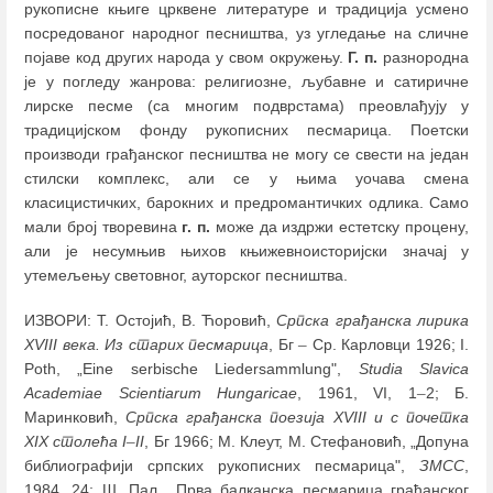
рукописне књиге црквене литературе и традиција усмено
посредованог народног песништва, уз угледање на сличне
појаве код других народа у свом окружењу.
Г. п.
разнородна
је у погледу жанрова: религиозне, љубавне и сатиричне
лирске песме (са многим подврстама) преовлађују у
традицијском фонду рукописних песмарица. Поетски
производи грађанског песништва не могу се свести на један
стилски комплекс, али се у њима уочава смена
класицистичких, барокних и предромантичких одлика. Само
мали број творевина
г. п.
може да издржи естетску процену,
али је несумњив њихов књижевноисторијски значај у
утемељењу световног, ауторског песништва.
ИЗВОРИ: Т. Остојић, В. Ћоровић,
Српска грађанска лирика
XVIII века. Из старих песмарица
, Бг
–
Ср. Карловци 1926; I.
Pоth, „Eine serbische Liedersammlung",
Studia Slavica
Academiae Scientiarum
Hungaricae
, 1961, VI, 1
–
2; Б.
Маринковић,
Српска грађанска поезија
XVIII и с почетка
XIX столећа I
–
II
, Бг 1966; М. Клеут, М. Стефановић, „Допуна
библиографији српских рукописних песмарица",
ЗМСС
,
1984, 24; Ш. Пал, „Прва балканска песмарица грађанског