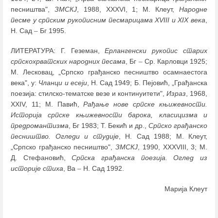
песништва",
ЗМСКЈ
, 1988, XXXVI, 1; М. Клеут,
Народне
песме у српским рукописним песмарицама XVIII и XIX века
,
Н. Сад
–
Бг 1995.
ЛИТЕРАТУРА: Г. Геземан,
Ерлангенски рукопис старих
српскохрватских народних песама
, Бг
–
Ср. Карловци 1925;
М. Лесковац, „Српско грађанско песништво осамнаестога
века", у:
Чланци и есеји
, Н. Сад 1949; Б. Пејовић, „Грађанска
поезија: стилско-тематске везе и континуитети",
Израз
, 1968,
XXIV, 11; М. Павић,
Рађање нове српске књижевности.
Историја српске књижевности барока, класицизма и
предромантизма
, Бг 1983; Т. Бекић и др.,
Српско грађанско
песништво. Огледи и студије
, Н. Сад 1988; М. Клеут,
„Српско грађанско песништво",
ЗМСКЈ
, 1990, XXXVIII, 3; М.
Д. Стефановић,
Српска грађанска поезија. Оглед из
историје стиха
, Ва
–
Н. Сад 1992.
Марија Клеут