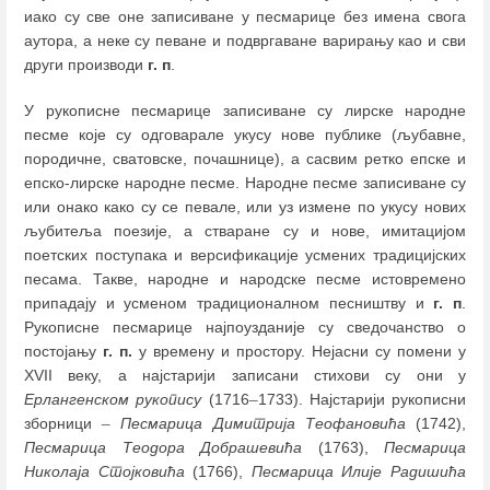
иако су све оне записиване у песмарице без имена свога
аутора, а неке су певане и подвргаване варирању као и сви
други производи
г. п
.
У рукописне песмарице записиване су лирске народне
песме које су одговарале укусу нове публике (љубавне,
породичне, сватовске, почашнице), а сасвим ретко епске и
епско-лирске народне песме. Народне песме записиване су
или онако како су се певале, или уз измене по укусу нових
љубитеља поезије, а стваране су и нове, имитацијом
поетских поступака и версификације усмених традицијских
песама. Такве, народне и народске песме истовремено
припадају и усменом традиционалном песништву и
г. п
.
Рукописне песмарице најпоузданије су сведочанство о
постојању
г. п.
у времену и простору. Нејасни су помени у
XVII веку, а најстарији записани стихови су они у
Ерлангенском рукопису
(1716
–
1733). Најстарији рукописни
зборници
–
Песмарица Димитрија Теофановића
(1742),
Песмарица Теодора Добрашевића
(1763),
Песмарица
Николаја Стојковића
(1766),
Песмарица Илије Радишића