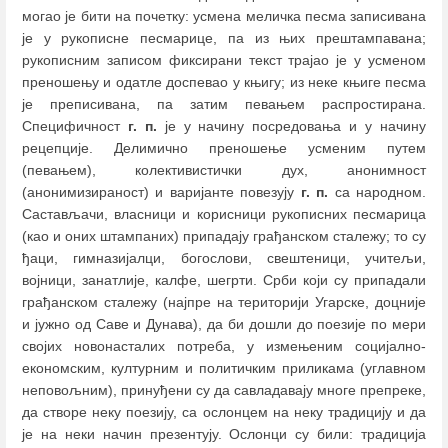
могао је бити на почетку: усмена меличка песма записивана
је у рукописне песмарице, па из њих прештампавана;
рукописним записом фиксирани текст трајао је у усменом
преношењу и одатле доспевао у књигу; из неке књиге песма
је преписивана, па затим певањем распростирана.
Специфичност
г. п.
је у начину посредовања и у начину
рецепције. Делимично преношење усменим путем
(певањем), колективистички дух, анонимност
(анонимизираност) и варијанте повезују
г. п.
са народном.
Састављачи, власници и корисници рукописних песмарица
(као и оних штампаних) припадају грађанском сталежу; то су
ђаци, гимназијалци, богослови, свештеници, учитељи,
војници, занатлије, калфе, шегрти. Срби који су припадали
грађанском сталежу (најпре на територији Угарске, доцније
и јужно од Саве и Дунава), да би дошли до поезије по мери
својих новонасталих потреба, у измењеним социјално-
економским, културним и политичким приликама (углавном
неповољним), принуђени су да савладавају многе препреке,
да створе неку поезију, са ослонцем на неку традицију и да
је на неки начин презентују. Ослонци су били: традиција