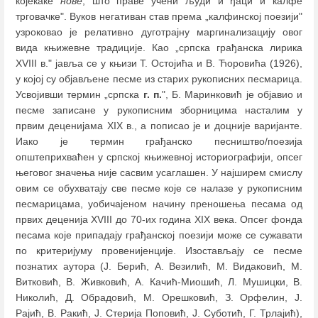
којекаке
нове
, што праве учени људи и ђаци и калфе
трговачке". Вуков негативан став према „калфинској поезији"
узроковао је релативно дуготрајну маргинализацију овог
вида књижевне традиције. Као „српска грађанска лирика
XVIII в." јавља се у књизи Т. Остојића и В. Ћоровића (1926),
у којој су објављене песме из старих рукописних песмарица.
Усвојивши термин „српска
г. п.
", Б. Маринковић је објавио и
песме записане у рукописним зборницима насталим у
првим деценијама XIX в., а пописао је и доцније варијанте.
Иако је термин грађанско песништво/поезија
општеприхваћен у српској књижевној историографији, опсег
његовог значења није сасвим усаглашен. У најширем смислу
овим се обухватају све песме које се налазе у рукописним
песмарицама, уобичајеном начину преношења песама од
првих деценија XVIII до 70-их година XIX века. Опсег фонда
песама које припадају грађанској поезији може се сужавати
по критеријуму провенијенције. Изостављају се песме
познатих аутора (Ј. Берић, А. Везилић, М. Видаковић, М.
Витковић, В. Живковић, А. Качић-Миошић, Л. Мушицки, В.
Николић, Д. Обрадовић, М. Орешковић, З. Орфелин, Ј.
Рајић, В. Ракић, Ј. Стерија Поповић, Ј. Суботић, Г. Трлајић),