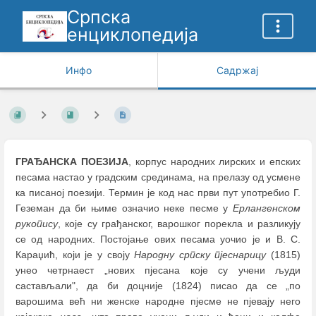
Српска
енциклопедија
Инфо
Садржај
ГРАЂАНСКА ПОЕЗИЈА
, корпус народних лирских и епских
песама настао у градским срединама, на прелазу од усмене
ка писаној поезији. Термин је код нас први пут употребио Г.
Геземан да би њиме означио неке песме у
Ерлангенском
рукопису
, које су грађанског, варошког порекла и разликују
се од народних. Постојање ових песама уочио је и В. С.
Караџић, који је у своју
Народну српску пјеснарицу
(1815)
унео четрнаест „нових пјесана које су учени људи
састављали", да би доцније (1824) писао да се „по
варошима већ ни женске народне пјесме не пјевају него