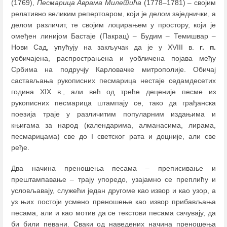
(1769),
Песмарица Аврама Милетића
(1778
–
1781)
–
својим
релативно великим репертоаром, који је делом заједнички, а
делом различит, те својим лоцирањем у простору, који је
омеђен линијом Бастаје (Пакрац)
–
Будим
–
Темишвар
–
Нови Сад, упућују на закључак да је у XVIII в.
г. п.
уобичајена, распрострањена и уобличена појава међу
Србима на подручју Карловачке митрополије. Обичај
састављања рукописних песмарица нестаје седамдесетих
година XIX в., али већ од треће деценије песме из
рукописних песмарица штампају се, тако да грађанска
поезија траје у различитим популарним издањима и
књигама за народ (календарима, алманасима, лирама,
песмарицама) све до I светског рата и доцније, али све
ређе.
Два начина преношења песама
–
преписивање и
прештампавање
–
трају упоредо, узајамно се преплићу и
условљавају, служећи један другоме као извор и као узор, а
уз њих постоји усмено преношење као извор прибављања
песама, али и као мотив да се текстови песама сачувају, да
би били певани. Сваки од наведених начина преношења