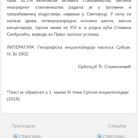
бави 30,1% економски активног становништва. Већина
неаграрног становништва радила је у трговини и
прерађивачкој индустрији, највише у Свилајнцу. У селу се
налазе црква, четвороразредна основна школа, месна
канцеларија, турски амам из XVI в. и родна кућа Стевана
Синђелића, војводе из Првог српског устанка.
ЛИТЕРАТУРА:
Географска енциклопедија насеља Србије
,
IV, Бг 2002.
Србољуб Ђ. Стаменковић
*Текст је објављен у 1. књизи III тома Српске енциклопедије
(2018)
Enter
section
select
Претходни
Следећи
mode
ГРАБОВАЦ
ГРАБОВАЦ