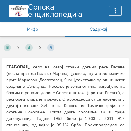
Српска
енциклопедија
Инфо
Садржај
ГРАБОВАЦ
, село на левој страни долини реке Ресаве
(десна притока Велике Мораве), јужно од пута и железничке
пруге Марковац
–
Деспотовац, 9 км југоисточно од општинског
средишта Свилајнца. Насеље је збијеног типа, изграђено на
благим странама долине Селског потока (притока Ресаве), а
распоред улица је мрежаст. Староседеоци су се населили у
другој половини XVIII в. са Косова, из Тимочке крајине и
околине Сокобање. Током друге половине XX в. траје
депопулација. Године 1953. било је 1.933, а 2011. 917
становника, од којих је 99,1% Србa. Пољопривредом се