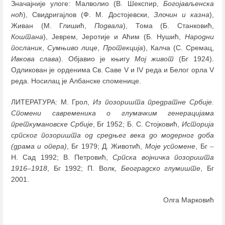
Значајније улоге: Малволио (В. Шекспир,
Богојављенска
ноћ
), Свидригајлов (Ф. М. Достојевски,
Злочин и казна
),
Живан (М. Глишић,
Подвала
), Тома (Б. Станковић,
Коштана
), Јеврем, Јеротије и Аћим (Б. Нушић,
Народни
посланик
,
Сумњиво лице
,
Протекција
), Калча (С. Сремац,
Ивкова слава
). Објавио је књигу
Мој живот
(Бг 1924).
Одликован је орденима Св. Саве V и IV реда и Белог орла V
реда. Носилац је Албанске споменице.
ЛИТЕРАТУРА: М. Грол,
Из позоришта предратне Србије.
Спомени савременика о глумачким генерацијама
преткумановске Србије
, Бг 1952; Б. С. Стојковић,
Историја
српског позоришта од средњег века до модерног доба
(драма и опера)
, Бг 1979; Д. Животић,
Моје успомене
, Бг
–
Н. Сад 1992; В. Петровић,
Српска војничка позоришта
1916
–
1918
, Бг 1992; П. Волк,
Београдско глумиште
, Бг
2001.
Олга Марковић