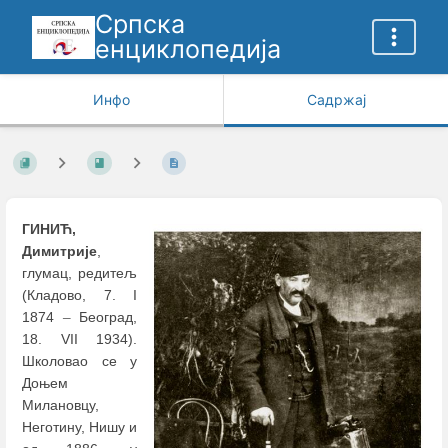
Српска
енциклопедија
Инфо
Садржај
ГИНИЋ,
Димитрије
,
глумац, редитељ
(Кладово, 7. I
1874
–
Београд,
18. VII 1934).
Школовао се у
Доњем
Милановцу,
Неготину, Нишу и