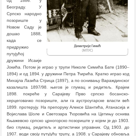
од 1886. у
Београду. У
Српско народно
позориште у
Новом Саду је
дошао 1888,
када се
придружио
путујућој
дружини Исаије
Јокића. Потом је играо у трупи Николе Симића Бате (1890
–
1894) и од 1894. у дружини Петра Ћирића. Кратко играо код
Михајла Лазића Стрица (1897), а по оснивању Вараждинског
казалишта 1897/98. његов је глумац и редитељ. Крајем
1898. покреће у Сарајеву Прво српско босанско-
херцеговачко позориште, али га аустроугарске власти већ
1899. протерују. На препоруку Алексе Шантића, Атанасија и
Војислава Шоле и Светозара Ћоровића на Цетињу оснива
Књажевско српско црногорско позориште у којем је до 1903.
био глумац, редитељ и артистички управник. Од 1903. до
1907. води своју путујућу трупу, а 1908. у Сарајеву обновља