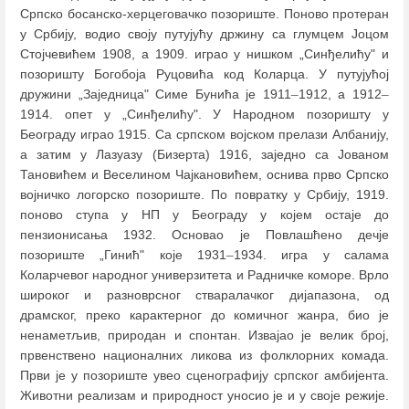
Српско босанско-херцеговачко позориште. Поново протеран
у Србију, водио своју путујућу држину са глумцем Јоцом
Стојчевићем 1908, а 1909. играо у нишком „Синђелићу" и
позоришту Богобоја Руцовића код Коларца. У путујућој
дружини „Заједница" Симе Бунића је 1911
–
1912, а 1912
–
1914. опет у „Синђелићу". У Народном позоришту у
Београду играо 1915. Са српском војском прелази Албанију,
а затим у Лазуазу (Бизерта) 1916, заједно са Јованом
Тановићем и Веселином Чајкановићем, оснива прво Српско
војничко логорско позориште. По повратку у Србију, 1919.
поново ступа у НП у Београду у којем остаје до
пензионисања 1932. Основао је Повлашћено дечје
позориште „Гинић" које 1931
–
1934. игра у салама
Коларчевог народног универзитета и Радничке коморе. Врло
широког и разноврсног стваралачког дијапазона, од
драмског, преко карактерног до комичног жанра, био је
ненаметљив, природан и спонтан. Извајао је велик број,
првенствено националних ликова из фолклорних комада.
Први је у позориште увео сценографију српског амбијента.
Животни реализам и природност уносио је и у своје режије.