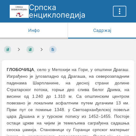
Српска
енциклопедија
Инфо
Садржај
ГЛОБОЧИЦА
, село у Метохији на Гори, у општини Драгаш.
Изграђено је југозападно од Драгаша, на северозападним
падинама Шарпланине, на десној страни долине
Стратарског потока, горњи део слива Белог Дрима, на
висини од 1.240 до 1.310 м. Са општинским центром
повезано је локалним асфалтним путем дугачким 13 км.
Први пут се помиње 1348. у Светоарханђелској повељи
цара Душана и у турском попису из 1452
–
1455. Постоје
остаци цркве на чијим је темељима саграђена садашња
сеоска џамија. Становници су Горанци српског матерњег