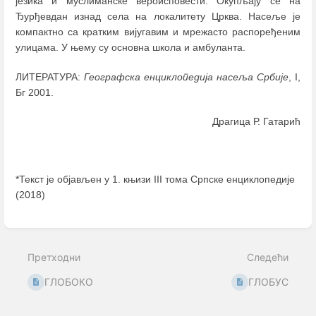
језика и муслиманске вероисповести. Окупљају се на
Ђурђевдан изнад села на локалитету Црква. Насеље је
компактно са кратким вијугавим и мрежасто распоређеним
улицама. У њему су основна школа и амбуланта.
ЛИТЕРАТУРА:
Географска енциклопедија насеља Србије
, I,
Бг 2001.
Драгица Р. Гатарић
*Текст је објављен у 1. књизи III тома Српске енциклопедије
(2018)
Enter
section
select
Претходни
Следећи
mode
ГЛОБОКО
ГЛОБУС