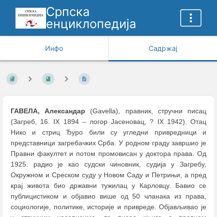
Српска
енциклопедија
Инфо
Садржај
ГАВЕЛА, Александар
(Gavella), правник, стручни писац
(Загреб, 16. IX 1894
–
логор Јасеновац, ? IX 1942). Отац
Нико и стриц Ђуро били су угледни привредници и
представници загребачких Срба. У родном граду завршио је
Правни факултет и потом промовисан у доктора права. Од
1925. радио је као судски чиновник, судија у Загребу,
Окружном и Среском суду у Новом Саду и Петрињи, а пред
крај живота био државни тужилац у Карловцу. Бавио се
публицистиком и објавио више од 50 чланака из права,
социологије, политике, историје и привреде. Објављивао је