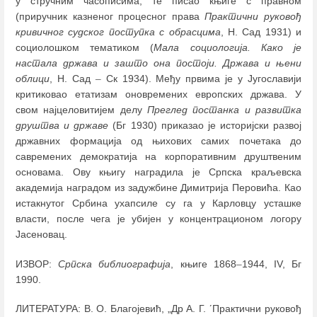
у стручним часописима, те писао књиге с правном
(приручник казненог процесног права
Практични руковођ
кривичног судског поступка с обрасцима
, Н. Сад 1931) и
социолошком тематиком (
Мала социологија. Како је
настала држава и зашто она постоји. Држава и њени
облици
, Н. Сад
–
Ск 1934). Међу првима је у Југославији
критиковао етатизам оновремених европских држава. У
свом најцеловитијем делу
Преглед постанка и развитка
друштва и државе
(Бг 1930) приказао је историјски развој
државних формација од њихових самих почетака до
савремених демократија на корпоративним друштвеним
основама. Ову књигу наградила је Српска краљевска
академија наградом из задужбине Димитрија Перовића. Као
истакнутог Србина ухапсиле су га у Карловцу усташке
власти, после чега је убијен у концентрационом логору
Јасеновац.
ИЗВОР:
Српска библиографија
, књиге 1868
–
1944, IV, Бг
1990.
ЛИТЕРАТУРА: В. О. Благојевић, „Др А. Г. ʹПрактични руковођ