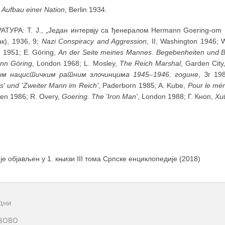
:
Aufbau einer Nation
, Berlin 1934.
АТУРА: T. J., „Један интервју са ђенералом Hermann Goering-om
к), 1936, 9;
Nazi Conspiracy and Aggression
, II, Washington 1946; 
 1951; E. Göring,
An der Seite meines Mannes
.
Begebenheiten und B
nn Göring
, London 1968; L. Mosley,
The Reich Marshal
, Garden City
им нацистичким ратним злочинцима 1945
–
1946. године
, Зг 19
s' und 'Zweiter Mann im Reich'
, Paderborn 1985; A. Kube,
Pour le mé
en 1986; R. Overy,
Goering. The 'Iron Man'
, London 1988; Г. Кноп,
Хи
 је објављен у 1. књизи III тома Српске енциклопедије (2018)
дни
ЗОВО