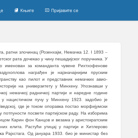
це
Књиге
Пријавите се
та, ратни злочинац (Розенхајм, Немачка 12. I 1893
–
ветског рата дочекао у чину пешадијског поручника. У
ио именован за команданта чувене Рихтхофенове
здухоплова награђен је најзначајнијим пруским
транству као пилот и представник немачких авио-
историје на универзитету у Минхену. Упознавши у
кој немачкој радничкој партији и наредне године
и у нацистичком пучу у Минхену 1923. задобио је
едској, где је током опоравка постао морфијумски
 у потпуности посвети партијском раду. На изборима
оницом Карин фон Канцов и везама у аристократским
них елита. Растући утицај у партији и Хитлерово
а Рајхстага. Од јануара 1933. био је министар без