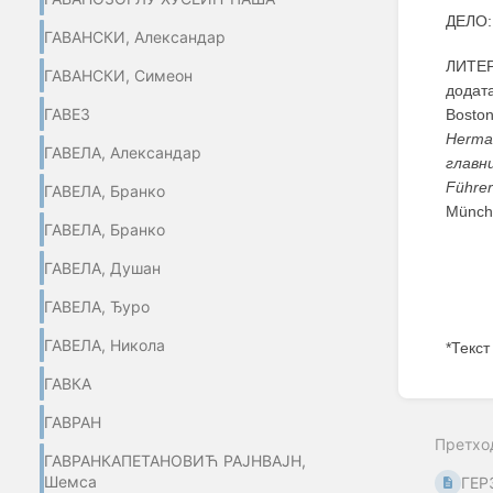
ДЕЛО
ГАВАНСКИ, Александар
ЛИТЕР
ГАВАНСКИ, Симеон
додата
ГАВЕЗ
Boston
Herma
ГАВЕЛА, Александар
главн
Führer
ГАВЕЛА, Бранко
Münch
ГАВЕЛА, Бранко
ГАВЕЛА, Душан
ГАВЕЛА, Ђуро
ГАВЕЛА, Никола
*Текст
ГАВКА
Enter
section
ГАВРАН
select
Претхо
mode
ГАВРАНКАПЕТАНОВИЋ РАЈНВАЈН,
Шемса
ГЕР