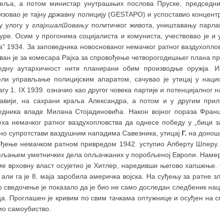
еља, а потом министар унутрашњих послова Пруске, председник
изовао је тајну државну полицију (GESTAPO) и успоставио концент
у улогу у
глајхшалтовању
политичког живота, уништавању парла
уре. Осим у прогонима социјалиста и комуниста, учествовао је и 
" 1934. За заповедника новоснованог немачког ратног ваздухоплов
ан је за комесара Рајха за спровођење четворогодишњег плана при
едну аутархичност нити планирани обим производње оружја. И
ели управљање полицијским апаратом, сачувао је утицај у нацист
агу 1. IX 1939. означио као другог човека партије и потенцијалног 
лавији, на сахрани краља Александра, а потом и у другим при
едника владе Милана Стојадиновића. Након војног пораза Франц
еха немачког ратног ваздухопловства да однесе победу у „бици за
но супротстави ваздушним нападима Савезника, утицај
Г.
на доноше
ођење немачком ратном привредом 1942. уступио Алберту Шперу. 
пљањем уметничких дела опљачканих у поробљеној Европи. Намеру 
ме врховну власт осујетио је Хитлер, наредивши његово хапшење. 
 али га је 8. маја заробила америчка војска. На суђењу за ратне
 сведочење је показало да је био не само доследан следбеник наци
ца. Проглашен је кривим по свим тачкама оптужнице и осуђен на с
ио самоубиство.