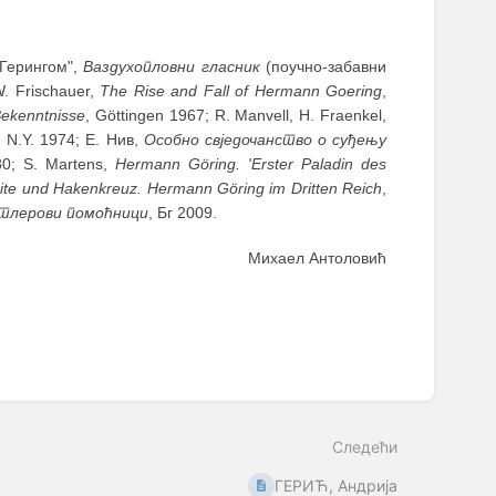
 Герингом",
Ваздухопловни гласник
(поучно-забавни
W. Frischauer,
The Rise and Fall of Hermann Goering
,
ekenntnisse
, Göttingen 1967; R. Manvell, H. Fraenkel,
, N.Y. 1974; Е. Нив,
Особно свједочанство о суђењу
80; S. Martens,
Hermann Göring. 'Erster Paladin des
rite und Hakenkreuz. Hermann Göring im Dritten Reich
,
тлерови помоћници
, Бг 2009.
Михаел Антоловић
Следећи
ГЕРИЋ, Андрија