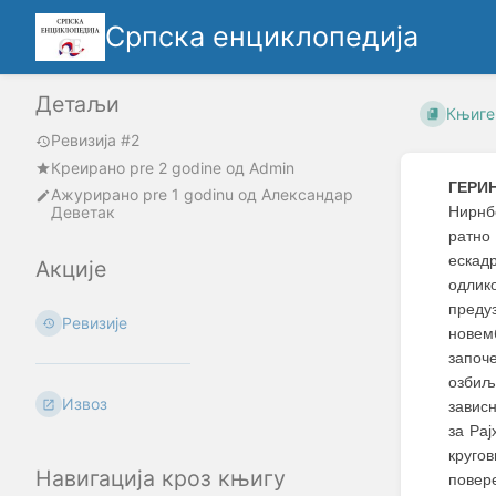
Српска енциклопедија
Детаљи
Књиге
Ревизија #2
Креирано
pre 2 godine
oд
Admin
ГЕРИН
Ажурирано
pre 1 godinu
од
Александар
Деветак
Нирнбе
ратно
ескад
Акције
одли
преду
Ревизије
новем
започ
озбиљ
Извоз
зависн
за Ра
круго
Навигација кроз књигу
повер