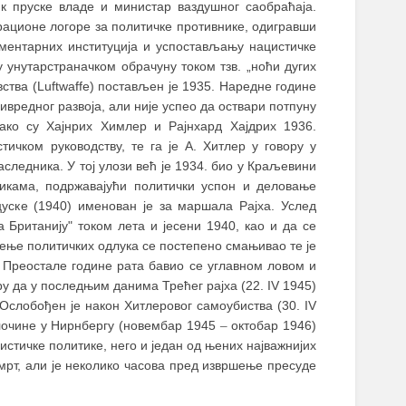
 пруске владе и министар ваздушног саобраћаја.
рационе логоре за политичке противнике, одигравши
ментарних институција и успостављању нацистичке
у унутарстраначком обрачуну током тзв. „ноћи дугих
ства (Luftwaffe) постављен је 1935. Наредне године
вредног развоја, али није успео да оствари потпуну
ако су Хајнрих Химлер и Рајнхард Хајдрих 1936.
ичком руководству, те га је А. Хитлер у говору у
наследника. У тој улози већ је 1934. био у Краљевини
ликама, подржавајући политички успон и деловање
уске (1940) именован је за маршала Рајха. Услед
 Британију" током лета и јесени 1940, као и да се
ње политичких одлука се постепено смањивао те је
Преостале године рата бавио се углавном ловом и
да у последњим данима Трећег рајха (22. IV 1945)
Ослобођен је након Хитлеровог самоубиства (30. IV
 злочине у Нирнбергу (новембар 1945
–
октобар 1946)
стичке политике, него и један од њених најважнијих
мрт, али је неколико часова пред извршење пресуде