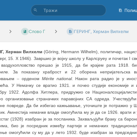
Поли
Слово Г
ГЕРИНГ, Херман Вилхелм
Г, Херман Вилхелм
(Göring, Hermann Wilhelm), политичар, нацис
рг, 15. X 1946). Завршио је војну школу у Карлсруеу и почетак I с
 ваздухопловство прешао је 1915, да би крајем рата 1918. б
риле. За показану храброст и 22 оборена непријатељска ва
ковањем
–
орденом
Mérite national
. Након рата радио је у инос
зећа. У Немачку се вратио 1921. и почео студије економије и 
бру 1922. Адолфа Хитлера, придружио се Националсоцијалистич
ео организовање страначких паравојних СА одреда. Учествујућ
не повреде. Да би избегао кажњавање, уточиште је потражио у Шв
ик. Амнестија немачке владе омогућила му је да се 1926. врати и
јхстаг (1928) изабран је за посланика. Захваљујући браку са бар
вима, био је посредник између партије и немачких традиционал
ење омогућили су му да у лето 1932. буде изабран за председник