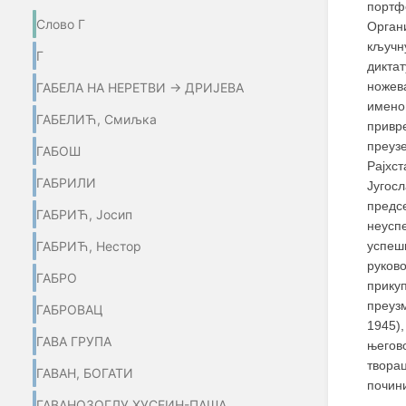
портф
Слово Г
Орган
кључн
Г
диктат
ножева
ГАБЕЛА НА НЕРЕТВИ → ДРИЈЕВА
именов
ГАБЕЛИЋ, Смиљка
привр
преуз
ГАБОШ
Рајхст
ГАБРИЛИ
Југос
предс
ГАБРИЋ, Јосип
неусп
ГАБРИЋ, Нестор
успеш
руков
ГАБРО
прику
преуз
ГАБРОВАЦ
1945),
ГАВА ГРУПА
његово
твора
ГАВАН, БОГАТИ
почин
ГАВАНОЗОГЛУ ХУСЕИН-ПАША