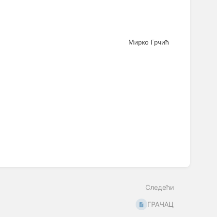
Мирко Грчић
Следећи
ГРАЧАЦ