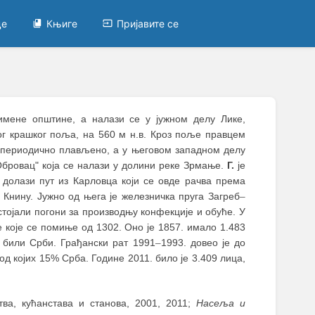
це
Књиге
Пријавите се
тоимене општине, а налази се у јужном делу Лике,
ког крашког поља, на 560 м н.в. Кроз поље правцем
периодично плављено, а у његовом западном делу
Обровац" која се налази у долини реке Зрмање.
Г.
је
 долази пут из Карловца који се овде рачва према
 Книну. Јужно од њега је железничка пруга Загреб
–
стојали погони за производњу конфекције и обуће. У
 које се помиње од 1302. Оно је 1857. имало 1.483
% били Срби. Грађански рат 1991
–
1993. довео је до
од којих 15% Срба. Године 2011. било је 3.409 лица,
ва, кућанстава и станова, 2001, 2011;
Насеља и