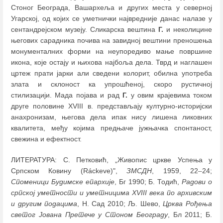
Стоног Београда, Вашархеља и других места у северној
Угарској, од којих се уметнички највредније данас налазе у
сентандрејском музеју. Сликарска вештина
Г.
и неколицине
његових сарадника почива на завидној вештини преношења
монументалних форми на неупоредиво мање површине
икона, које остају и њихова најбоља дела. Тврд и наглашен
цртеж прати јарки али сведени колорит, обилна употреба
злата и склоност ка упрошћеној, скоро рустичној
стилизацији. Мада појава и рад
Г.
у овим крајевима током
друге половине XVIII в. представљају културно-историјски
анахронизам, његова дела ипак нису лишена ликовних
квалитета, међу којима предњаче јужњачка спонтаност,
свежина и ефектност.
ЛИТЕРАТУРА: С. Петковић, „Живопис цркве Успења у
Српском Ковину (Ráckeve)",
ЗМСДН
, 1959, 22
–
24;
Споменици Будимске епархије
, Бг 1990; Б. Тодић,
Радови о
српској уметности и уметницима XVIII века по архивским
и другим подацима
, Н. Сад 2010; Љ. Шево,
Црква Рођења
светог Јована Претече у Стоном Београду
, Бл 2011; Б.