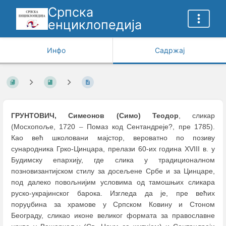
Српска
енциклопедија
Инфо
Садржај
ГРУНТОВИЧ, Симеонов (Симо) Теодор
, сликар
(Мосхопоље, 1720
–
Помаз код Сентандреје?, пре 1785).
Као већ школовани мајстор, вероватно по позиву
сународника Грко-Цинцара, прелази 60-их година XVIII в. у
Будимску епархију, где слика у традиционалном
позновизантијском стилу за досељене Србе и за Цинцаре,
под далеко повољнијим условима од тамошњих сликара
руско-украјинског барока. Изгледа да је, пре већих
поруџбина за храмове у Српском Ковину и Стоном
Београду, сликао иконе великог формата за православне