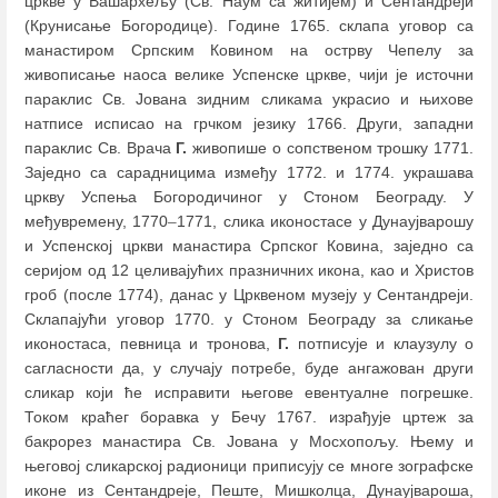
цркве у Вашархељу (Св. Наум са житијем) и Сентандреји
(Крунисање Богородице). Године 1765. склапа уговор са
манастиром Српским Ковином на острву Чепелу за
живописање наоса велике Успенске цркве, чији је источни
параклис Св. Јована зидним сликама украсио и њихове
натписе исписао на грчком језику 1766. Други, западни
параклис Св. Врача
Г.
живопише о сопственом трошку 1771.
Заједно са сарадницима између 1772. и 1774. украшава
цркву Успења Богородичиног у Стоном Београду. У
међувремену, 1770
–
1771, слика иконостасе у Дунаујварошу
и Успенској цркви манастира Српског Ковина, заједно са
серијом од 12 целивајућих празничних икона, као и Христов
гроб (после 1774), данас у Црквеном музеју у Сентандреји.
Склапајући уговор 1770. у Стоном Београду за сликање
иконостаса, певница и тронова,
Г.
потписује и клаузулу о
сагласности да, у случају потребе, буде ангажован други
сликар који ће исправити његове евентуалне погрешке.
Током краћег боравка у Бечу 1767. израђује цртеж за
бакрорез манастира Св. Јована у Мосхопољу. Њему и
његовој сликарској радионици приписују се многе зографске
иконе из Сентандреје, Пеште, Мишколца, Дунаујвароша,