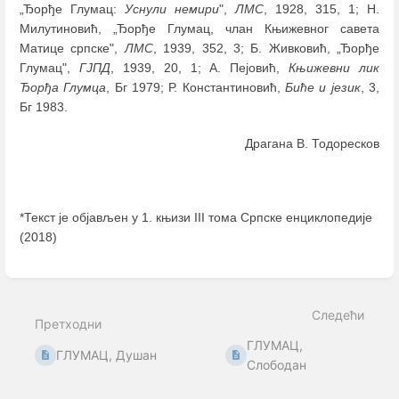
„Ђорђе Глумац:
Уснули немири
",
ЛМС
, 1928, 315, 1; Н.
Милутиновић, „Ђорђе Глумац, члан Књижевног савета
Матице српске",
ЛМС
, 1939, 352, 3; Б. Живковић, „Ђорђе
Глумац",
ГЈПД
, 1939, 20, 1; А. Пејовић,
Књижевни лик
Ђорђа Глумца
, Бг 1979; Р. Константиновић,
Биће и језик
, 3,
Бг 1983.
Драгана В. Тодоресков
*Текст је објављен у 1. књизи III тома Српске енциклопедије
(2018)
Enter
section
select
Следећи
mode
Претходни
ГЛУМАЦ,
ГЛУМАЦ, Душан
Слободан