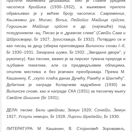
пратећи књижевна дешавања. Био је главни уредник
часописа
Критика
(1930
–
1932), а књижевне прилоге
објављивао је у већем броју часописа:
Савременик
,
Књижевни југ
,
Мисао
,
Воља
,
Летопис Матице српске
,
Годишњак Матице српске
и др. (најчешће) под
псеудонимом -ац. Писао је и „драмске слике" (
Свети Сава и
Штросмајер
, Бг 1927;
Југославија
, Бг 1932). Потврдио се и
као писац за децу (збирка приповедака
Вилински снови I
–
II
,
Бг 1930
–
1931;
Зачарана шума
, Бг 1932; „Звездани двори", у
рукопису). Као песник, важио је за лирског тумача природе и
љубавне тематике, али са предвидљивим облицима,
општим местима и без језичких преображаја. Према М.
Кашанину,
Г.
„скупо плаћа данак Дучићу, Ракићу и Шантићу".
Добитник је награде Коларчеве задужбине (1930) за
Вилинске снове
, као и награде СКА (1931) за песничку књигу
Светле тишине
(Бг 1931).
ДЕЛА: песме:
Бели цветови
, Земун 1920;
Сонети
, Земун
1927;
Уснули немири
, Бг 1928;
Лирски трепети
, Бг 1930.
ЛИТЕРАТУРА: М. Кашанин, В. Стојановић Зоровавељ,