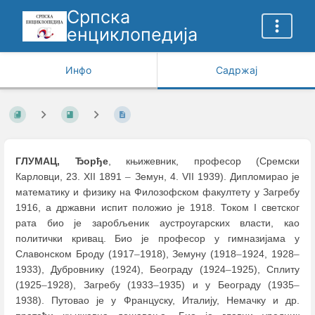
Српска
енциклопедија
Инфо
Садржај
ГЛУМАЦ, Ђорђе
, књижевник, професор (Сремски
Карловци, 23. XII 1891
–
Земун, 4. VII 1939). Дипломирао је
математику и физику на Филозофском факултету у Загребу
1916, а државни испит положио је 1918. Током I светског
рата био је заробљеник аустроугарских власти, као
политички кривац. Био је професор у гимназијама у
Славонском Броду (1917
–
1918), Земуну (1918
–
1924, 1928
–
1933), Дубровнику (1924), Београду (1924
–
1925), Сплиту
(1925
–
1928), Загребу (1933
–
1935) и у Београду (1935
–
1938). Путовао је у Француску, Италију, Немачку и др.