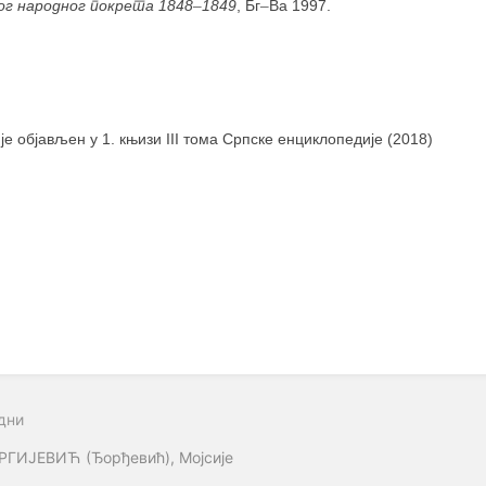
ог народног покрета 1848
–
1849
, Бг
–
Ва 1997.
 је објављен у 1. књизи III тома Српске енциклопедије (2018)
дни
РГИЈЕВИЋ (Ђорђевић), Мојсије