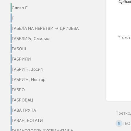
Српск
Слово Г
Г
ГАБЕЛА НА НЕРЕТВИ → ДРИЈЕВА
*Текст
ГАБЕЛИЋ, Смиљка
ГАБОШ
Enter
section
ГАБРИЛИ
select
mode
ГАБРИЋ, Јосип
ГАБРИЋ, Нестор
ГАБРО
ГАБРОВАЦ
ГАВА ГРУПА
Претхо
ГАВАН, БОГАТИ
ГЕО
ГАВАНОЗОГЛУ ХУСЕИН-ПАША