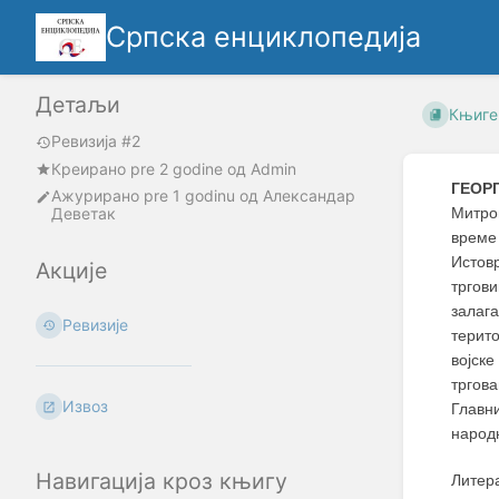
Српска енциклопедија
Детаљи
Књиге
Ревизија #2
Креирано
pre 2 godine
oд
Admin
ГЕОРГ
Ажурирано
pre 1 godinu
од
Александар
Деветак
Митро
време
Истов
Акције
тргов
залага
Ревизије
терит
војск
тргова
Извоз
Главн
народн
Навигација кроз књигу
Литер