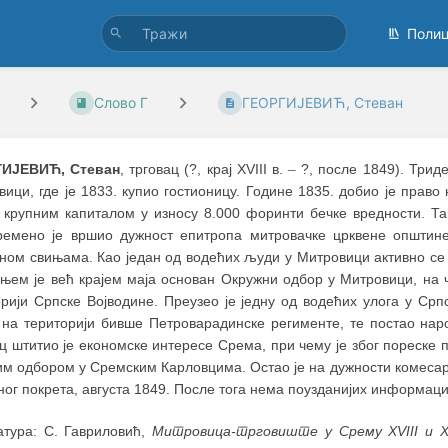
Поли
Слово Г
ГЕОРГИЈЕВИЋ, Стеван
ИЈЕВИЋ, Стеван
, трговац (?, крај XVIII в.
–
?, после 1849). Триде
вици, где је 1833. купио гостионицу. Године 1835. добио је прав
 крупним капиталом у износу 8.000 форинти бечке вредности. Та
ремено је вршио дужност епитропа митровачке црквене општин
ином свињама. Као један од водећих људи у Митровици активно с
њем је већ крајем маја основан Окружни одбор у Митровици, на чи
орији Српске Војводине. Преузео је једну од водећих улога у Ср
е на територији бивше Петроварадинске регименте, те постао наро
ц штитио је економске интересе Срема, при чему је због пореске 
им одбором у Сремским Карловцима. Остао је на дужности комесара
ог покрета, августа 1849. После тога нема поузданијих информаци
атура: С. Гавриловић,
Митровица-трговиште у Срему XVIII и X