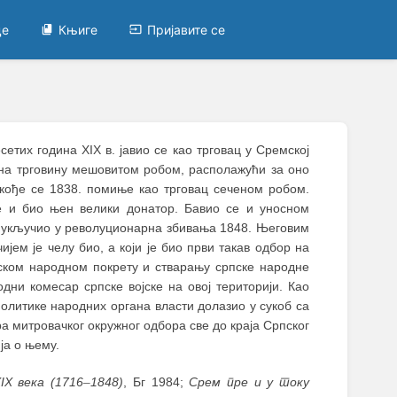
це
Књиге
Пријавите се
сетих година XIX в. јавио се као трговац у Сремској
о на трговину мешовитом робом, располажући за оно
кође се 1838. помиње као трговац сеченом робом.
е и био њен велики донатор. Бавио се и уносном
е укључио у револуционарна збивања 1848. Његовим
јем је челу био, а који је био први такав одбор на
пском народном покрету и стварању српске народне
дни комесар српске војске на овој територији. Као
политике народних органа власти долазио у сукоб са
 митровачког окружног одбора све до краја Српског
ја о њему.
IX века
(1716
–
1848)
, Бг 1984;
Срем пре и у току