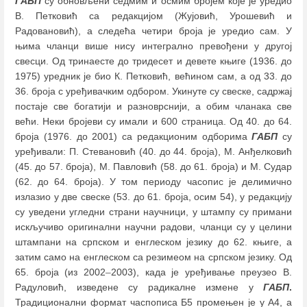
ГАБП
су обновљени седмим и осмим бројем које је уредио
В. Петковић са редакцијом (Жујовић, Урошевић и
Радовановић), а следећа четири броја је уредио сам. У
њима чланци више нису интегрално превођени у другој
свесци. Од тринаесте до тридесет и девете књиге (1936. до
1975) уредник је био К. Петковић, већином сам, а од 33. до
36. броја с уређивачким одбором. Укинуте су свеске, садржај
постаје све богатији и разноврснији, а обим чланака све
већи. Неки бројеви су имали и 600 страница. Од 40. до 64.
броја (1976. до 2001) са редакционим одборима
ГАБП
су
уређивали: П. Стевановић (40. до 44. броја), М. Анђелковић
(45. до 57. броја), М. Павловић (58. до 61. броја) и М. Судар
(62. до 64. броја). У том периоду часопис је делимично
излазио у две свеске (53. до 61. броја, осим 54), у редакцију
су уведени угледни страни научници, у штампу су примани
искључиво оригинални научни радови, чланци су у целини
штампани на српском и енглеском језику до 62. књиге, а
затим само на енглеском са резимеом на српском језику. Од
65. броја (из 2002
–
2003), када је уређивање преузео В.
Радуловић, изведене су радикалне измене у
ГАБП
.
Традиционални формат часпописа Б5 промењен је у А4, а