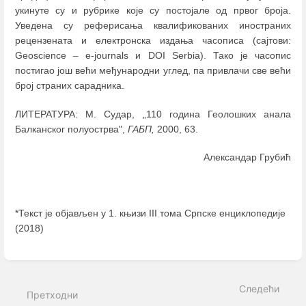
укинуте су и рубрике које су постојале од првог броја.
Уведена су реферисања квалификованих иностраних
рецензената и електронска издања часописа (сајтови:
Geoscience
–
e-journals и DOI Serbia). Тако је часопис
постигао још већи међународни углед, па привлачи све већи
број страних сарадника.
ЛИТЕРАТУРА: М. Судар, „110 година Геолошких анала
Балканског полуострва",
ГАБП,
2000, 63.
Александар Грубић
*Текст је објављен у 1. књизи III тома Српске енциклопедије
(2018)
Enter
section
select
Следећи
mode
Претходни