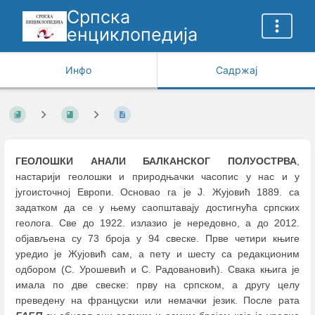
Српска
енциклопедија
Инфо
Садржај
ГЕОЛОШКИ АНАЛИ БАЛКАНСКОГ ПОЛУОСТРВА
,
настарији геолошки и природњачки часопис у нас и у
југоисточној Европи. Основао га је Ј. Жујовић 1889. са
задатком да се у њему саопштавају достигнућа српских
геолога. Све до 1922. излазио је нередовно, а до 2012.
објављена су 73 броја у 94 свеске. Прве четири књиге
уредио је Жујовић сам, а пету и шесту са редакционим
одбором (С. Урошевић и С. Радовановић). Свака књига је
имала по две свеске: прву на српском, а другу целу
преведену на француски или немачки језик. После рата