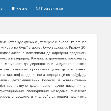
це
Књиге
Пријавите се
тски истражује физичке, хемијске и биолошке агенсе
г утицаја на будуће врсте
Homo sapiens
-а. Крајем 20-
 недвосмислено показивали да одређени средински
етичком материјалу. Каснија истраживања пружила су
је могућност да директно или индиректно штети
е код различитих организама, укључујући и човека.
и животној средини, као и подаци који потврђују да
тички детерминисаних болести и конгениталних
ије) као потпуно дефинисане научне дисциплине,
офистицираним специфичним методама, генетичка
 природне средине и унапређења општег квалитета