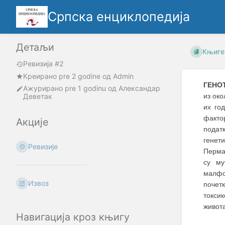
Српска енциклопедија
Детаљи
Књиге
Ревизија #2
Креирано
pre 2 godine
oд
Admin
ГЕНО
Ажурирано
pre 1 godinu
од
Александар
Деветак
из око
их го
фактор
Акције
подат
генет
Ревизије
Перман
су му
малфо
Извоз
почет
токси
живота
Навигација кроз књигу