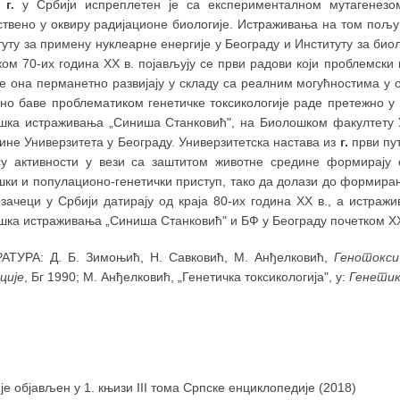
ј
г.
у Србији испреплетен је са експерименталном мутагенезом
твено у оквиру радијационе биологије. Истраживања на том пољу 
туту за примену нуклеарне енергије у Београду и Институту за би
ком 70-их година XX в. појављују се први радови који проблемск
е она перманетно развијају у складу са реалним могућностима у 
но баве проблематиком генетичке токсикологије раде претежно у 
шка истраживања „Синиша Станковић", на Биолошком факултету У
ине Универзитета у Београду. Универзитетска настава из
г.
први пут
су активности у вези са заштитом животне средине формирају 
шки и популационо-генетички приступ, тако да долази до формир
ачеци у Србији датирају од краја 80-их година XX в., а истражи
шка истраживања „Синиша Станковић" и БФ у Београду почетком XX
АТУРА: Д. Б. Зимоњић, Н. Савковић, М. Анђелковић,
Генотокси
ције
, Бг 1990; М. Анђелковић, „Генетичка токсикологија", у:
Генетик
 је објављен у 1. књизи III тома Српске енциклопедије (2018)