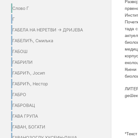
Разво
Слово Г
првенс
Инсти
Г
Почет
тада с
ГАБЕЛА НА НЕРЕТВИ → ДРИЈЕВА
актуел
ГАБЕЛИЋ, Смиљка
биоло
медиц
ГАБОШ
корпу
ГАБРИЛИ
еколо
Њени з
ГАБРИЋ, Јосип
биоло
ГАБРИЋ, Нестор
ЛИТЕР
ГАБРО
детек
ГАБРОВАЦ
ГАВА ГРУПА
ГАВАН, БОГАТИ
*Текст
ГАВАНОЗОГЛУ ХУСЕИН-ПАША