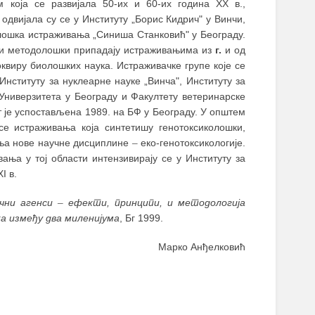
 која се развијала 50-их и 60-их година XX в.,
одвијала су се у Институту „Борис Кидрич" у Винчи,
олошка истраживања „Синиша Станковић" у Београду.
и и методолошки припадају истраживањима из
г.
и од
оквиру биолошких наука. Истраживачке групе које се
Институту за нуклеарне науке „Винча", Институту за
ниверзитета у Београду и Факултету ветеринарске
 је успостављена 1989. на БФ у Београду. У општем
се истраживања која синтетишу генотоксиколошки,
ања нове научне дисциплине
–
еко-генотоксикологије.
вања у тој области интензивирају се у Институту за
I в.
чни агенси
–
ефекти, принципи, и методологија
а између два миленијума
, Бг 1999.
Марко Анђелковић