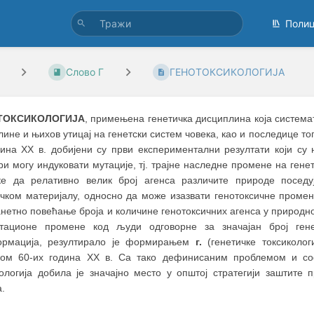
Поли
Слово Г
ГЕНОТОКСИКОЛОГИЈА
ТОКСИКОЛОГИЈА
, примењена генетичка дисциплина која система
лине и њихов утицај на генетски систем човека, као и последице то
дина XX в. добијени су први експериментални резултати који су
и могу индуковати мутације, тј. трајне наследне промене на ген
ке да релативно велик број агенса различите природе поседу
ичком материјалу, односно да може изазвати генотоксичне промен
етно повећање броја и количине генотоксичних агенса у природној 
тационе промене код људи одговорне за значајан број гене
рмација, резултирало је формирањем
г.
(генетичке токсиколог
ком 60-их година XX в. Са тако дефинисаним проблемом и с
кологија добила је значајно место у општој стратегији заштите
.