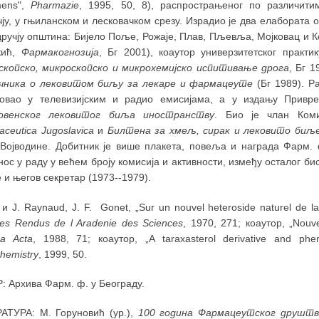
mens",
Pharmazie
, 1995, 50, 8), распрострањеног по различити
чју, у гњиланском и лесковачком срезу. Израдио је два елабората
ручју општина: Бијело Поље, Рожаје, Плав, Пљевља, Мојковац и Ко
кић,
Фармакогнозија
, Бг 2001), коаутор универзитетског практ
скопско, микроскопско и микрохемијско испитивање дрога
, Бг 1
чника о лековитом биљу за лекаре и фармацеуте
(Бг 1989). Р
вовао у телевизијским и радио емисијама, а у издању Привр
ловенског лековитог биља иностранству
. Био је члан Коми
ceutica Jugoslavica
и
Билтена за хмељ, сирак и лековито биљ
Војводине. Добитник је више плакета, повеља и награда Фарм. 
ос у раду у већем броју комисија и активности, између осталог б
 и његов секретар (1973--1979).
и J. Raynaud, J. F. Gonet, „Sur un nouvel heteroside naturel de la
es Rendus de l Aradenie des Sciences
, 1970, 271; коаутор, „Nou
ca Acta
, 1988, 71; коаутор, „A taraxasterol derivative and ph
hemistry
, 1999, 50.
: Архива Фарм. ф. у Београду.
АТУРА: М. Горуновић (ур.),
100 година Фармацеутског друштв