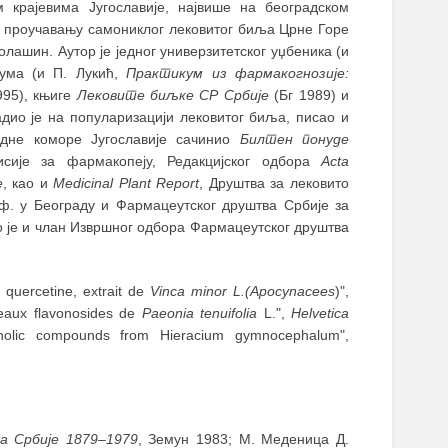
м крајевима Југославије, највише на београдском
 о проучавању самониклог лековитог биља Црне Горе
лашин. Аутор је једног универзитетског уџбеника (и
икума (и П. Лукић,
Практикум из фармакогнозије:
995), књиге
Лековите биљке СР Србије
(Бг 1989) и
адио је на популаризацији лековитог биља, писао и
едне коморе Југославије сачинио
Билтен понуде
сије за фармакопеју, Редакцијског одбора
Acta
е
, као и
Medicinal Plant Report
, Друштва за лековито
ф. у Београду и Фармацеутског друштва Србије за
ио је и члан Извршног одбора Фармацеутског друштва
 quercetine, extrait de
Vinca minor L.(Apocynacees
)",
veaux flavonosides de
Paeonia tenuifolia
L.",
Helvetica
enolic compounds from Hieracium gymnocephalum",
а Србије 1879‒1979
, Земун 1983; М. Меденица Д.