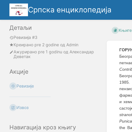
Српска енциклопедија
Детаљи
Књиге
Ревизија #3
Креирано
pre 2 godine
oд
Admin
ГОРУ
Ажурирано
pre 1 godinu
од
Александар
Деветак
Беогр
петнае
Contri
Акције
Беогр
1985.
Ревизије
пензи
фармак
и хем
Извоз
састој
stran
Punic
Навигација кроз књигу
the Ba