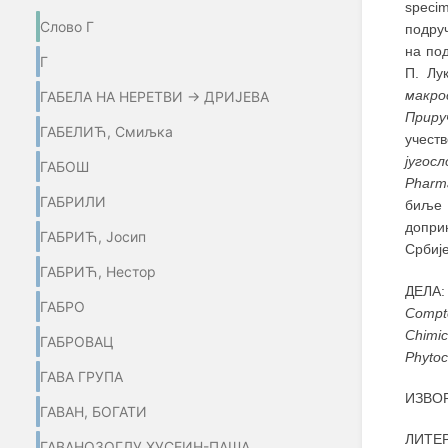
speci
Слово Г
подру
на под
Г
П. Лу
макро
ГАБЕЛА НА НЕРЕТВИ → ДРИЈЕВА
Приру
ГАБЕЛИЋ, Смиљка
учест
југос
ГАБОШ
Pharma
ГАБРИЛИ
биље 
доприн
ГАБРИЋ, Јосип
Србије
ГАБРИЋ, Нестор
ДЕЛА: 
ГАБРО
Compt
Chimi
ГАБРОВАЦ
Phytoc
ГАВА ГРУПА
ИЗВОР
ГАВАН, БОГАТИ
ЛИТЕР
ГАВАНОЗОГЛУ ХУСЕИН-ПАША