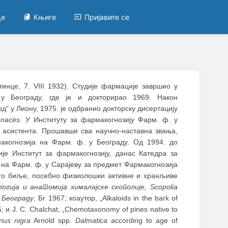
це
Књиге
Пријавите се
инцe, 7. VIII 1932). Студије фармације завршио у
у Београду, где је и докторирао 1969. Након
" у Лиону, 1975. је одбранио докторску дисертацију
onacès.
У Институту за фармакогнозију Фарм. ф. у
 асистента. Прошавши сва научно-наставна звања,
акогнозија на Фарм. ф. у Београду. Од 1994. до
је Институт за фармакогнозију, данас Катедра за
р на Фарм. ф. у Сарајеву за предмет Фармакогнозија
ито биље, посебно физиолошки активне и хранљиве
огија и анатомија хималајске скополије, Scopolia
у Београду
, Бг 1967; коаутор, „Alkaloids in the bark of
5; и J. C. Chalchat, „Chemotaxonomy of pines native to
nus nigra
Arnold spp.
Dalmatica
according to age of