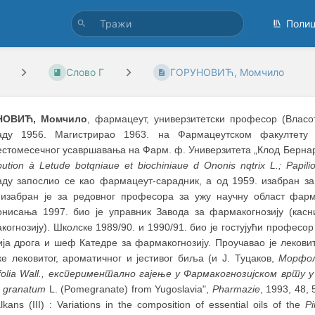
Поли
Слово Г
ГОРУНОВИЋ, Момчило
НОВИЋ,
Момчило
, фармацеут, универзитетски професор (Власот
аду 1956. Магистрирао 1963. на Фармацеутском факултету 
стомесечног усавршавања на Фарм. ф. Универзитета „Клод Бернард
bution à Letude botqniaue et biochiniaue d Ononis nqtrix L.; Papili
аду запослио се као фармацеут-сарадник, а од 1959. изабран за
 изабран је за редовног професора за ужу научну област фарм
онисања 1997. био је управник Завода за фармакогнозију (касни
огнозију). Школске 1989/90. и 1990/91. био је гостујући професо
ија дрога и шеф Катедре за фармакогнозију. Проучаваo је леков
ке лековитог, ароматичног и јестивог биља (и Ј. Туцаков,
Морфол
ofolia Wall., експериментално гајење у Фармакогнозијском врту 
a granatum
L. (Pomegranate) from Yugoslavia",
Pharmazie
, 1993, 48, 
lkans (III) : Variations in the composition of essential oils of the
Pi