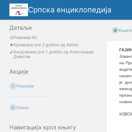
Српска енциклопедија
Детаљи
Књиге
Ревизија #2
Креирано
pre 2 godine
oд
Admin
ГАЈИН
Ажурирано
pre 1 godinu
од
Александар
Деветак
Јовано
на Пра
водит
Акције
наших 
је до
Ревизије
емиси
призн
новина
Извоз
ИЗВОР
Навигација кроз књигу