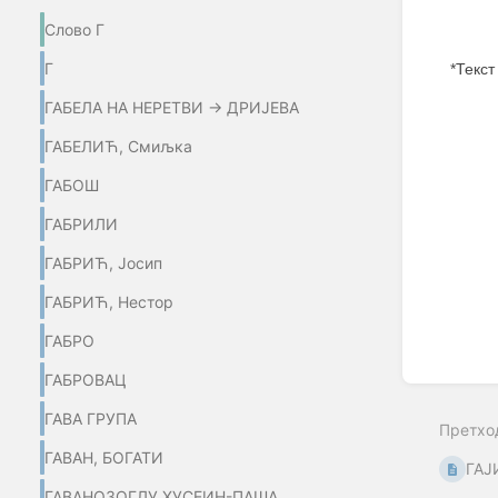
Слово Г
Г
*Текст
ГАБЕЛА НА НЕРЕТВИ → ДРИЈЕВА
Enter
section
ГАБЕЛИЋ, Смиљка
select
mode
ГАБОШ
ГАБРИЛИ
ГАБРИЋ, Јосип
ГАБРИЋ, Нестор
ГАБРО
ГАБРОВАЦ
ГАВА ГРУПА
Претхо
ГАВАН, БОГАТИ
ГАЈ
ГАВАНОЗОГЛУ ХУСЕИН-ПАША