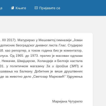
це
Књиге
Пријавите се
 XII 2017). Матурирао у Мешовитој гимназији „Јован
о дописник београдског дневног листа
Глас
. Студирао
8. као репортер, a током година био је коментатор,
луса. Од 1965. дo 1973. пратио је масован одлазак
, Немачке, Швајцарске, Холандије и Белгије настала
001. у политичком магазину
За и против
(ЗИП) и
ешавања на Балкану. Добитник је више друштвених
аде зa животно дело „Светозар Марковић" Удружења
Маријана Чутурило