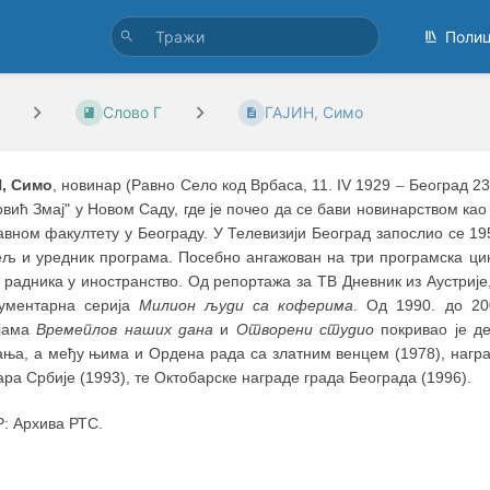
Поли
Слово Г
ГАЈИН, Симо
, Симо
, новинар (Равно Село код Врбаса, 11. IV 1929
–
Београд 23.
вић Змај" у Новом Саду, где је почео да се бави новинарством ка
вном факултету у Београду. У Телевизији Београд запослио се 195
ељ и уредник програма. Посебно ангажован на три програмска цик
радника у иностранство. Од репортажа за ТВ Дневник из Аустрије
кументарна серија
Милион људи са коферима
. Oд 1990. дo 2
јама
Времеплов наших дана
и
Отворени студио
покривао је д
ања, а међу њима и Ордена рада са златним венцем (1978), нагр
ра Србије (1993), те Октобарске награде града Београда (1996).
: Архива РТС.