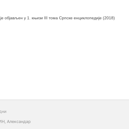
 је објављен у 1. књизи III тома Српске енциклопедије (2018)
дни
ИН, Александар