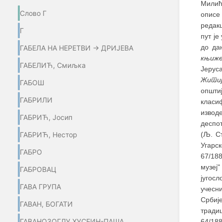
Милић
Слово Г
описе
редакц
Г
пут је
до да
ГАБЕЛА НА НЕРЕТВИ → ДРИЈЕВА
књиж
ГАБЕЛИЋ, Смиљка
Јерус
Житиј
ГАБОШ
општи
ГАБРИЛИ
класи
извод
ГАБРИЋ, Јосип
деспо
ГАБРИЋ, Нестор
(Љ. С
Угарск
ГАБРО
67/18
музеј
ГАБРОВАЦ
југосл
ГАВА ГРУПА
учесн
Србиј
ГАВАН, БОГАТИ
тради
ГАВАНОЗОГЛУ ХУСЕИН-ПАША
64/18