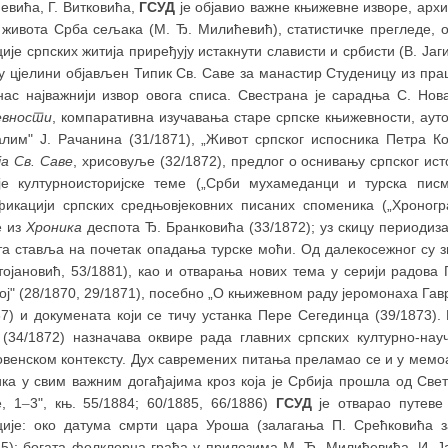
евића, Г. Витковића,
ГСУД
је објавио важне књижевне изворе, архи
 живота Срба сељака (М. Ђ. Милићевић), статистичке прегледе, о
ије српских житија приређују истакнути слависти и србисти (В. Јаги
 у цјелини објављен Типик Св. Саве за манастир Студеницу из праш
нас најважнији извор овога списа. Свестрана је сарадња С. Нов
евности
, компаративна изучавања старе српске књижевности, ауто
алим" Ј. Рачанина (31/1871), „Живот српског испосника Петра Ко
а Св. Саве
, хрисовуље (32/1872), предлог о оснивању српског ист
је културноисторијске теме („Срби мухамеданци и турска писме
фикацији српских средњовјековних писаних споменика („Хроногра
е из
Хроника
деспота Ђ. Бранковића (33/1872); уз скицу периодиз
та ставља на почетак опадања турске моћи. Од далекосежног су 
тојановић, 53/1881), као и отварања нових тема у серији радова 
ој" (28/1870, 29/1871), посебно „О књижевном раду јеромонаха Гав
87) и докумената који се тичу устанка Пере Сегединца (39/1873).
" (34/1872) назначава оквире рада главних српских културно-науч
овенском контексту. Дух савремених питања преламао се и у мемо
ика у свим важним догађајима кроз која је Србија прошла од Св
е, 1
–
3", књ. 55/1884; 60/1885, 66/1886)
ГСУД
је отварао путеве
ције: око датума смрти цара Уроша (залагања П. Срећковића за 
85); богата фолклорна грађа у прилозима М. Ђ. Милићевића, И. Ја