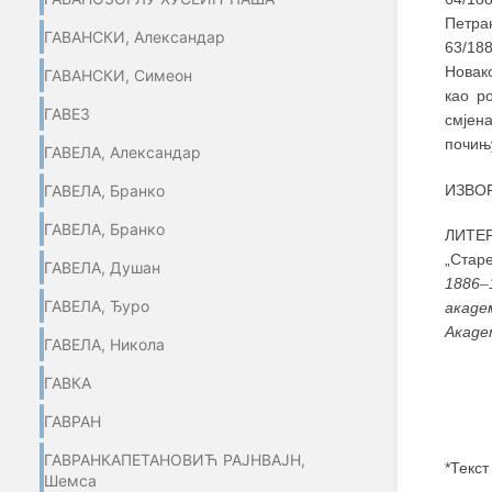
Петран
ГАВАНСКИ, Александар
63/18
Новак
ГАВАНСКИ, Симеон
као р
ГАВЕЗ
смјен
почињу
ГАВЕЛА, Александар
ИЗВОР
ГАВЕЛА, Бранко
ГАВЕЛА, Бранко
ЛИТЕР
„Стар
ГАВЕЛА, Душан
1886
–
ГАВЕЛА, Ђуро
акаде
Акаде
ГАВЕЛА, Никола
ГАВКА
ГАВРАН
ГАВРАНКАПЕТАНОВИЋ РАЈНВАЈН,
*Текст
Шемса