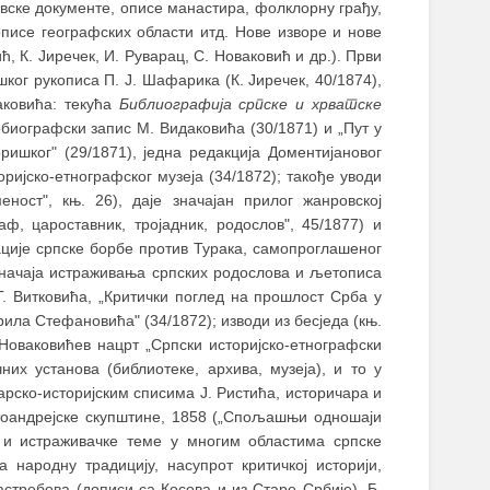
вске документе, описе манастира, фолклорну грађу,
писе географских области итд. Нове изворе и нове
ћ, К. Јиречек, И. Руварац, С. Новаковић и др.). Први
ког рукописа П. Ј. Шафарика (К. Јиречек, 40/1874),
аковића: текућа
Библиографија српске и хрватске
биографски запис М. Видаковића (30/1871) и „Пут у
ришког" (29/1871), једна редакција Доментијановог
оријско-етнографског музеја (34/1872); такође уводи
ност", књ. 26), даје значајан прилог жанровској
ф, цароставник, тројадник, родослов", 45/1877) и
ације српске борбе против Турака, самопроглашеног
значаја истраживања српских родослова и љетописа
Г. Витковића, „Критички поглед на прошлост Срба у
рила Стефановића" (34/1872); изводи из бесједа (књ.
 Новаковићев нацрт „Српски историјско-етнографски
них установа (библиотеке, архива, музеја), и то у
арско-историјским списима Ј. Ристића, историчара и
етоандрејске скупштине, 1858 („Спољашњи одношаји
 и истраживачке теме у многим областима српске
народну традицију, насупрот критичкој историји,
стребова (дописи са Косова и из Старе Србије), Б.