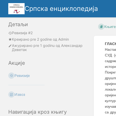
Српска енциклопедија
Детаљи
Књиге
Ревизија #2
Креирано
pre 2 godine
oд
Admin
ГЛАС
Ажурирано
pre 1 godinu
од
Александар
Деветак
Наста
СУД (
садрж
Акције
истори
Покр
Ревизије
друшт
орије
локал
Извоз
орије
култур
изуча
Навигација кроз књигу
са дру