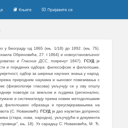
це
Књиге
Пријавите се
.
ио у Београду од 1865 (књ. 1/18) до 1892. (књ. 75).
хаила Обреновића, 27. I 1864) и новоустановљеног
бухватао и
Гласник ДСС
, покренут 1847).
ГСУД
је
асти и појединих одбора: философске и филолошке,
, умјетност, одбор за ширење научних знања у народ.
и према природним наукама и њиховог повезивања с
е (физиологије гласова) укључују се у ову општу
едније повезује са земљом и људима (регионално,
стумаче и систематизују према новим методолошким
 од филолошких образаца и преусмјеравањима на
вота (С. Новаковић).
ГСУД
је дао изузетан допринос
ма (стара, нова, народна), укључујући и документа
стровице", књ. 18). Уз сарадњу С. Новаковића, М. Ђ.