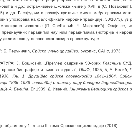
овића и др.; истраживање школске књиге у XVIII в (С. Новаковић),
85) и др.
Г.
свједочи о развоју критичке мисли међу српским ист
овић упозорава на фалсификате народне традиције, 38/1873), уз 
омансирано излагање (П. Срећковић, Ч. Мијатовић). Овдје се, 
а преднаучних парадигми научним парадигмама (историја и народна
 дилеме око југословенског оквира српске културе.
: Б. Перуничић,
Српско учено друштво
, рукопис, САНУ, 1973.
АТУРА: Ј. Бошковић, „Преглед садржине 90-орих
Гласника СУД
е српске биографије и њихова издања",
ПКЈФ
, 1925, 5; А. Белић,
1936. Књ. 1, Друштво српске словесности 1841
–
1864, Српс
мија 1886
–
1936. извештај о њихову раду поводом педесетогоди
мије А. Белића
, Бг 1939; Д. Иванић,
Књижевна периодика српског 
 је објављен у 1. књизи III тома Српске енциклопедије (2018)