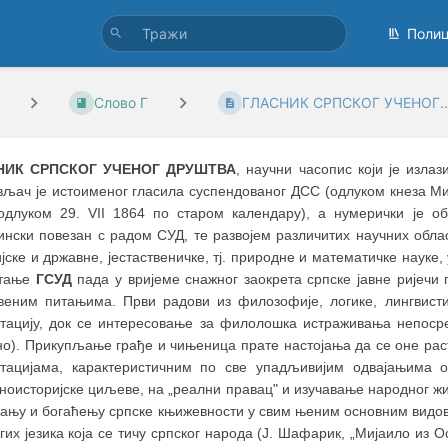
Поли
Слово Г
ГЛАСНИК СРПСКОГ УЧЕНОГ..
НИК СРПСКОГ УЧЕНОГ ДРУШТВА
, научни часопис који је излаз
вљач је истоименог гласила суспендованог ДСС (одлуком кнеза Ми
одлуком 29. VII 1864 по старом календару), а нумерички је о
ински повезан с радом СУД, те развојем различитих научних обл
јске и државне, јестаственичке, тј. природне и математичке науке
етање
ГСУД
пада у вријеме снажног заокрета српске јавне ријеч
веним питањима. Први радови из филозофије, логике, лингвистик
нтацију, док се интересовање за филолошка истраживања непоср
но). Прикупљање грађе и чињеница прате настојања да се оне ра
нтацијама, карактеристичним по све упадљивијим одвајањима
ноисторијске циљеве, на „реални правац" и изучавање народног жи
вању и богаћењу српске књижевности у свим њеним основним видови
гих језика која се тичу српског народа (Ј. Шафарик, „Мијаило из О