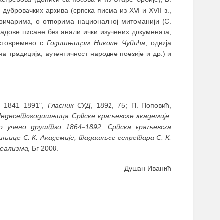
 дубровачких архива (српска писма из XVI и XVII в.,
оричарима, о отпорима националној митоманији (С.
радове писане без аналитички изучених докумената,
истовремено с
Годишњицом Николе Чупића
, одвија
 традиција, аутентичност народне поезије и др.) и
, 1841
–
1891",
Гласник СУД
, 1892, 75; П. Поповић,
Педесетогодишњица Српске краљевске академије:
ко учено друштво 1864
–
1892, Српска краљевска
шњице С. К. Академије, тадашњег секретара С. К.
реализма
, Бг 2008.
Душан Иванић