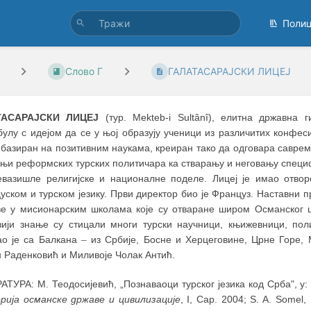
Поли
Слово Г
ГАЛАТАСАРАЈСКИ ЛИЦЕЈ
ТАСАРАЈСКИ ЛИЦЕЈ
(тур. Mekteb-i Sultânî), елитна државна 
булу с идејом да се у њој образују ученици из различитих конфе
е базиран на позитивним наукама, креиран тако да одговара савр
жњи реформских турских политичара ка стварању и неговању спец
евазишле религијске и националне поделе. Лицеј је имао отво
уском и турском језику. Први директор био је Француз. Наставни 
ве у мисионарским школама које су отваране широм Османског ц
зији знање су стицали многи турски научници, књижевници, по
ао је са Балкана
–
из Србије, Босне и Херцеговине, Црне Горе, 
н Раденковић и Миливоје Чолак Антић.
ТУРА: М. Теодосијевић, „Познаваоци турског језика код Срба", у
рија османске државе и цивилизације
, I, Сар. 2004; S. A. Somel,