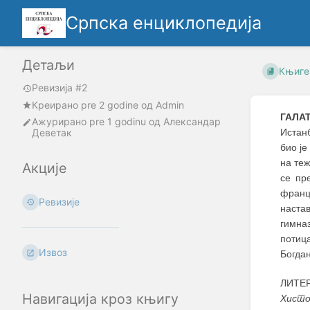
Српска енциклопедија
Детаљи
Књиге
Ревизија #2
Креирано
pre 2 godine
oд
Admin
ГАЛА
Ажурирано
pre 1 godinu
од
Александар
Деветак
Истан
био ј
на те
Акције
се пр
франц
Ревизије
наста
гимна
потиц
Извоз
Богда
ЛИТЕРА
Навигација кроз књигу
Хисто