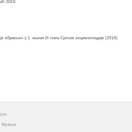
th 2010.
 је објављен у 1. књизи III тома Српске енциклопедије (2018)
дни
, Фрања