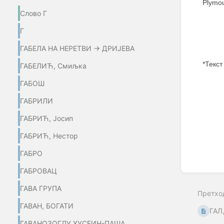
Plymou
Слово Г
Г
ГАБЕЛА НА НЕРЕТВИ → ДРИЈЕВА
*Текст
ГАБЕЛИЋ, Смиљка
ГАБОШ
Enter
section
ГАБРИЛИ
select
mode
ГАБРИЋ, Јосип
ГАБРИЋ, Нестор
ГАБРО
ГАБРОВАЦ
ГАВА ГРУПА
Претхо
ГАВАН, БОГАТИ
ГАЛ
ГАВАНОЗОГЛУ ХУСЕИН-ПАША