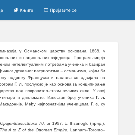
це
Књиге
Пријавите се
гимназија у Османском царству основана 1868. у
сионалних и националних заједница. Програм лицеја
еменим интелектуалним потребама ученика и базиран
ифичног државног патриотизма
–
османизма, којим би
рену подршку Француске и настава се одвијала на
програм
Г. л.
послужио је као основа за конципирање
арства под покровитељством великих сила. У овој
литичари и дипломате. Известан број ученика
Г. л.
Македоније. Међу најпознатијим ученицима
Г. с.
су
:
Оријенталистика 70
, Бг 1997; E. Ihsanoglu (прир.),
The A to Z of the Ottoman Empire
, Lanham
–
Toronto
–