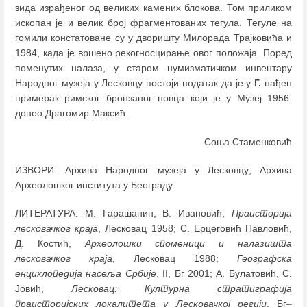
зида израђеног од великих камених блокова. Том приликом
ископан је и велик број фрагментованих тегула. Тегуле на
гомили констатоване су у дворишту Милорада Трајковића и
1984, када је вршено рекогносцирање овог положаја. Поред
поменутих налаза, у старом нумизматичком инвентару
Народног музеја у Лесковцу постоји податак да је у
Г.
нађен
примерак римског бронзаног новца који је у Музеј 1956.
донео Драгомир Максић.
Соња Стаменковић
ИЗВОРИ: Архива Народног музеја у Лесковцу; Архива
Археолошког института у Београду.
ЛИТЕРАТУРА: М. Гарашанин, В. Ивановић,
Праисторија
лесковачког краја
, Лесковац 1958; С. Ерцеговић Павловић,
Д. Костић,
Археолошки споменици и налазишта
лесковачког краја
, Лесковац 1988;
Географска
енциклопедија насеља Србије
, II, Бг 2001; А. Булатовић, С.
Јовић,
Лесковац: Културна стратиграфија
праисторијских локалитета у Лесковачкој регији
, Бг
–