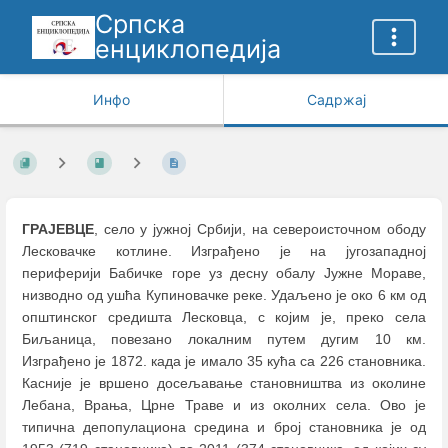
Српска
енциклопедија
Инфо
Садржај
ГРАЈЕВЦЕ
, село у јужној Србији, на североисточном ободу
Лесковачке котлине. Изграђено је на југозападној
периферији Бабичке горе уз десну обалу Јужне Мораве,
низводно од ушћа Купиновачке реке. Удаљено је око 6 км од
општинског средишта Лесковца, с којим је, преко села
Биљаница, повезано локалним путем дугим 10 км.
Изграђено је 1872. када је имало 35 кућа са 226 становника.
Касније је вршено досељавање становништва из околине
Лебана, Врања, Црне Траве и из околних села. Ово је
типична депопулациона средина и број становника је од