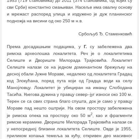
1953 (719 становника) до 2011 (374 становника, од којих су
сви Срби) константно смањиван. Насеље има овалну основу
и мрежаст распоред улица и издужено је дуж планинског
подножја на висини од око 250 м н.в.
Србољуб Ђ. Стаменковић
Према досадашњим подацима, у
Г.
су забележена два
римска археолошка локалитета. Реч је о локалитетима
Селиште и Двориште Милорада Трајковића. Локалитет
Селиште налази се на једном доминантном брежуљку на
десној обали Јужне Мораве, недалеко од локалитета Градац
код Злокућана, поред пута који од Градца води ка селу
Манојловцу. Локалитет је убициран на имању Слободана
Тасића. Његова дужина у правцу север
–
југ износи око 100 м.
Терен се са свих страна благо спушта, док је само у правцу
Мораве пад нешто оштрији. На овом простору забележена
2
је римска опека на простору око 50 м
, као и фрагменти
римске керамике. Двориште Милорада Трајковића налази се
у непосредној близини локалитета Селиште. Овде је 1955,
приликом копања темеља за кућу, откривен део масивног