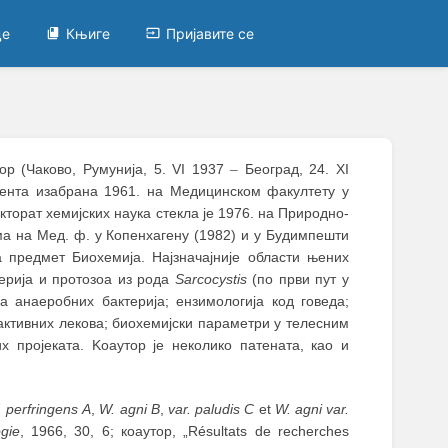
це
Књиге
Пријавите се
.
ор (Чаково, Румунија, 5. VI 1937
–
Београд, 24. XI
тента изабрана 1961. на Медицинском факултету у
торaт хемијских наука стекла је 1976. на Природно-
ма на Мед. ф. у Копенхагену (1982) и у Будимпешти
 предмет Биохемија. Најзначајније области њених
терија и протозоа из рода
Sarcocystis
(по први пут у
а анаеробних бактерија; ензимологија код говеда;
ктивних лекова; биохемијски параметри у телесним
 пројеката. Koаутор је неколико патената, као и
 perfringens
A
,
W.
agni B
,
var. paludis C
et
W. agni var.
gie
, 1966, 30, 6; коаутор, „Résultats de recherches