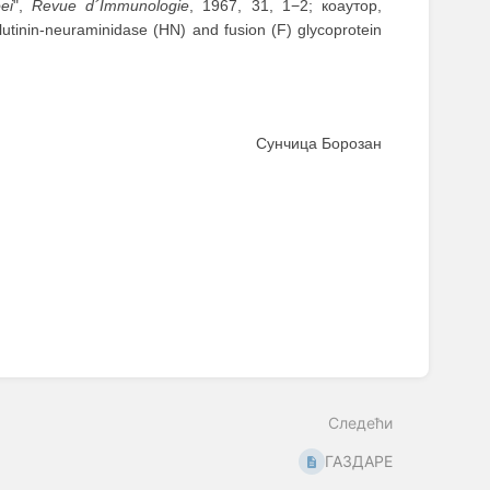
ei
",
Revue d´Immunologie
, 1967, 31, 1−2; коаутор,
glutinin-neuraminidase (HN) and fusion (F) glycoprotein
Сунчица Борозан
Следећи
ГАЗДАРЕ