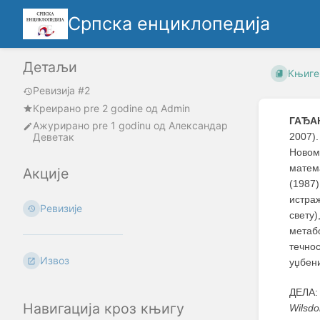
Српска енциклопедија
Детаљи
Књиге
Ревизија #2
Креирано
pre 2 godine
oд
Admin
ГАЂА
Ажурирано
pre 1 godinu
од
Александар
Деветак
2007)
Новом 
матем
Акције
(1987
истра
Ревизије
свету
метаб
течно
Извоз
уџбен
ДЕЛА: 
Навигација кроз књигу
Wilsdo