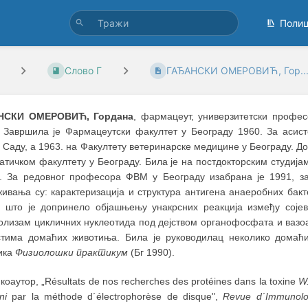
Поли
Слово Г
ГАЂАНСКИ OМЕРОВИЋ, Гор..
НСКИ OМЕРОВИЋ, Гордана
, фармацеут, универзитетски профес
. Завршила је Фармацеутски факултет у Београду 1960. За асис
Саду, а 1963. на Факултету ветеринарске медицине у Београду. Док
атичком факултету у Београду. Била је на постдокторским студија
). За редовног професора ФВМ у Београду изабрана је 1991, за
живања су: карактеризација и структура антигена анаеробних бак
), што је допринело објашњењу унакрсних реакција између сојев
олизам цикличних нуклеотида под дејством органофосфата и вазоа
стима домаћих животиња. Била је руководилац неколико домаћих
ика
Физиолошки практикум
(Бг 1990).
коаутор, „Résultats de nos recherches des protéines dans la toxine
W.
ni
par la méthode d´électrophorèse de disque",
Revue d´Immunolo