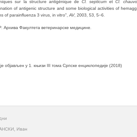
miques sur la structure antigénique de
Cl. septicum
et
Cl. chauvo
nation of antigenic structure and some biological activities of hemag
s of parainfluenza 3 virus, in vitro",
AV
, 2003, 53, 5−6.
: Архива Факултета ветеринарске медицине.
 је објављен у 1. књизи III тома Српске енциклопедије (2018)
дни
АНСКИ, Иван