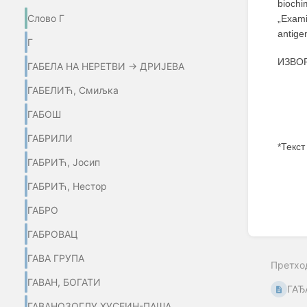
biochi
Слово Г
„Exami
antigen
Г
ИЗВОР
ГАБЕЛА НА НЕРЕТВИ → ДРИЈЕВА
ГАБЕЛИЋ, Смиљка
ГАБОШ
ГАБРИЛИ
*Текст
ГАБРИЋ, Јосип
Enter
section
ГАБРИЋ, Нестор
select
mode
ГАБРО
ГАБРОВАЦ
ГАВА ГРУПА
Претхо
ГАВАН, БОГАТИ
ГАЂ
ГАВАНОЗОГЛУ ХУСЕИН-ПАША