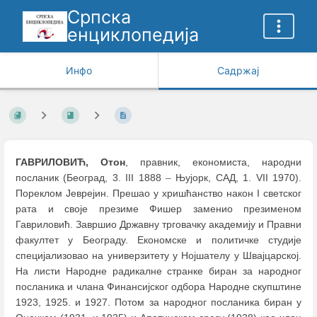
Српска
енциклопедија
Инфо
Садржај
ГАВРИЛОВИЋ, Отон
, правник, економиста, народни
посланик (Београд, 3. III 1888
–
Њујорк, САД, 1. VII 1970).
Пореклом Јеврејин. Прешао у хришћанство након I светског
рата и своје презиме Фишер заменио презименом
Гавриловић. Завршио Државну трговачку академију и Правни
факултет у Београду. Економске и политичке студије
специјализовао на универзитету у Нојшателу у Швајцарској.
На листи Народне радикалне странке биран за народног
посланика и члана Финансијског одбора Народне скупштине
1923, 1925. и 1927. Потом за народног посланика биран у