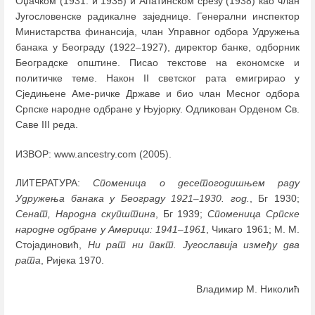
Оџачком (1931. и 1935) и Апатинском срезу (1938) као члан
Југословенске радикалне заједнице. Генерални инспектор
Министарства финансија, члан Управног одбора Удружења
банака у Београду (1922
–
1927), директор банке, одборник
Београдске општине. Писао текстове на економске и
политичке теме. Након II светског рата емигрирао у
Сједињене Аме-ричке Државе и био члан Месног одбора
Српске народне одбране у Њујорку. Одликован Орденом Св.
Саве III реда.
ИЗВОР: www.ancestry.com (2005).
ЛИТЕРАТУРА:
Споменица о десетогодишњем раду
Удружења банака у Београду 1921
–
1930. год.
, Бг 1930;
Сенат, Народна скупштина
, Бг 1939;
Споменица Српске
народне одбране у Америци: 1941
–
1961
, Чикаго 1961; М. М.
Стојадиновић,
Ни рат ни пакт. Југославија између два
рата
, Ријека 1970.
Владимир М. Николић