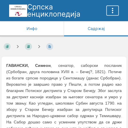
Српска
енциклопедија
Инфо
Садржај
ГАВАНСКИ, Симеон
, сенатор, саборски посланик
(Србобран, друга половина XVIII в.
–
Бечеј?, 1821). Потиче
из богате српске породице у Сентомашу (данас Србобран).
Вероватно је завршио право у Пешти, а потом радио као
благајник Потиског дистрикта у Старом Бечеју. Због заслуга
за дистрикт касније изабран за његовог сенатора и умро у
том звању. Као угледан, школован Србин августа 1790. на
збору у Старом Бечеју изабран за депутирца Потиског
дистрикта за Народно-црквени сабор одржан у Темишвару.
На Сабор дошао само с усменим упутством да се држи