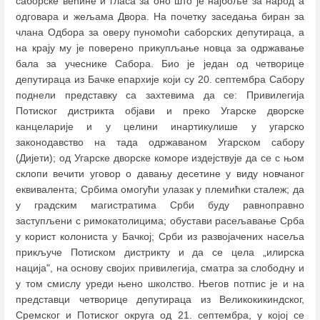
саборске већине и гласа за оно што је најбоље за народ а
одговара и жељама Двора. На почетку заседања биран за
члана Одбора за оверу пуномоћи саборских депутираца, а
на крају му је поверено прикупљање новца за одржавање
бала за учеснике Сабора. Био је један од четворице
депутираца из Бачке епархије који су 20. септембра Сабору
поднели представку са захтевима да се: Привилегија
Потиског дистрикта објави и преко Угарске дворске
канцеларије и у целини инартикулише у угарско
законодавство на тада одржаваном Угарском сабору
(Дијети); од Угарске дворске коморе издејствује да се с њом
склопи вечити уговор о давању десетине у виду новчаног
еквивалента; Србима омогући улазак у племићки сталеж; да
у градским магистратима Срби буду равноправно
заступљени с римокатолицима; обустави расељавање Срба
у корист колониста у Бачкој; Срби из развојачених насеља
прикључе Потиском дистрикту и да се цела „илирска
нација", на основу својих привилегија, сматра за слободну и
у том смислу уреди њено школство. Његов потпис је и на
представци четворице депутираца из Великокикиндског,
Сремског и Потиског округа од 21. септембра, у којој се