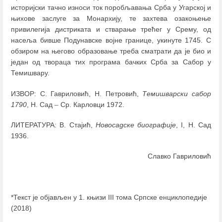
историјски тачно износи ток поробљавања Срба у Угарској и
њихове заслуге за Монархију, те захтева озакоњење
привилегија дистриката и стварање трећег у Срему, од
насеља бивше Подунавске војне границе, укинуте 1745. С
обзиром на његово образовање треба сматрати да је био и
један од твораца тих програма бачких Срба за Сабор у
Темишвару.
ИЗВОР: С. Гавриловић, Н. Петровић,
Темишварски сабор
1790
, Н. Сад
–
Ср. Карловци 1972.
ЛИТЕРАТУРА: В. Стајић,
Новосадске биографије
, I, Н. Сад
1936.
Славко Гавриловић
*Текст је објављен у 1. књизи III тома Српске енциклопедије
(2018)