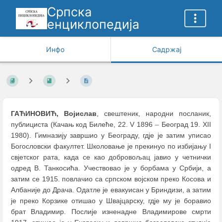
Српска
енциклопедија
Инфо
Садржај
ГАЋИНОВИЋ, Војислав
, свештеник, народни посланик,
публициста (Качањ код Билеће, 22. V 1896
–
Београд 19. XII
1980). Гимназију завршио у Београду, гдје је затим уписао
Богословски факултет. Школовање је прекинуо по избијању I
свјетског рата, када се као добровољац јавио у четнички
одред В. Танкосића. Учествовао је у борбама у Србији, а
затим се 1915. повлачио са српском војском преко Косова и
Албаније до Драча. Одатле је евакуисан у Бриндизи, а затим
је преко Корзике отишао у Швајцарску, гдје му је боравио
брат Владимир. Послије изненадне Владимирове смрти