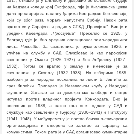
1917, отишао је у Енглеску и довршио богословске студије
на Кадздан колеџу крај Оксфорда, гдје је Англиканска црква
дала просторије за наставу ђацима Београдске богословије,
који су због рата морали напустити Србију. Након рата
вратио се у Сарајево и радио у СПКД „Просвјета". Био је и
уредник
Календара „Просвјета"
. Преселио се 1925. у
Београд гдје је био уредник опозиционог земљорадничког
листа
Новости
. За свештеника је рукоположен 1926. и
упућен на службу у САД. Службовао је као парохијски
свештеник у Омахи (1926
–
1927) и Лос Анђелесу (1927
–
1932). Потом се вратио у земљу и именован је за
свештеника у Скопљу (1932
–
1938). На изборима 1935.
изабран је за народног посланика на листи Б. Јевтића за
срез билећки. Припадао је Независном клубу у Народној
скупштини. Залагао се за демократске слободе и оштро
иступао против владиног пројекта Конкордата. Био је
посланик до 1938, а након тога опет одлази у САД и
службује као свештеник у Њујорку (1938
–
1941) и Питсбургу
(1941
–
1948). У међувремену је постао близак љевичарским
организацијама и отворено се залагао за сарадњу са
комунистима. Током рата је у САД организовао хуманитарне