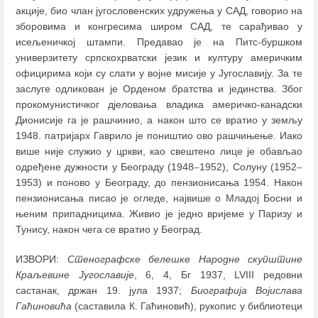
акције, био члан југословенских удружења у САД, говорио на
зборовима и конгресима широм САД, те сарађивао у
исељеничкој штампи. Предавао је на Питс-буршком
универзитету српскохрватски језик и културу америчким
официрима који су слати у војне мисије у Југославију. За те
заслуге одликован је Орденом братства и јединства. Због
прокомунистичког дјеловања владика америчко-канадски
Дионисије га је рашчинио, а након што се вратио у земљу
1948. патријарх Гаврило је поништио ово рашчињење. Иако
више није служио у цркви, као свештено лице је обављао
одређене дужности у Београду (1948
–
1952), Солуну (1952
–
1953) и поново у Београду, до пензионисања 1954. Након
пензионисања писао је огледе, највише о Младој Босни и
њеним припадницима. Живио је једно вријеме у Паризу и
Тунису, након чега се вратио у Београд.
ИЗВОРИ:
Стенографске белешке Народне скупштине
Краљевине Југославије
, 6, 4, Бг 1937, LVIII редовни
састанак, држан 19. јула 1937;
Биографија Војислава
Гаћиновића
(саставила К. Гаћиновић), рукопис у библиотеци