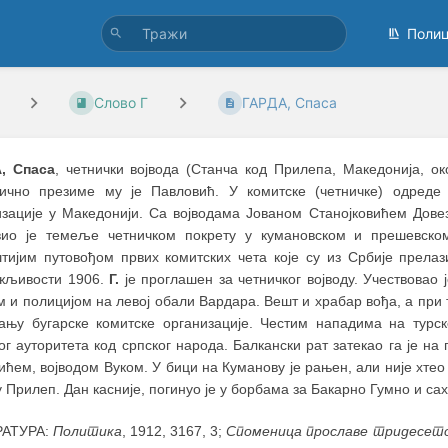
Поли
Слово Г
ГАРДА, Спаса
, Спаса
, четнички војвода (Станча код Прилепа, Македонија, о
ично презиме му је Павловић. У комитске (четничке) одреде 
изације у Македонији. Са војводама Јованом Станојковићем Дов
вио је темеље четничком покрету у кумановском и прешевском
штијим путовођом првих комитских чета које су из Србије прелаз
жљивости 1906.
Г.
је проглашен за четничког војводу. Учествовао 
м и полицијом на левој обали Вардара. Вешт и храбар вођа, а при 
јању бугарске комитске организације. Честим нападима на турс
г ауторитета код српског народа. Балкански рат затекао га је н
ћем, војводом Вуком. У бици на Куманову је рањен, али није хтео д
 Прилеп. Дан касније, погинуо је у борбама за Бакарно Гумно и са
РАТУРА:
Политика
, 1912, 3167, 3;
Споменица прославе тридесето