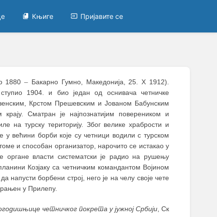
це
Књиге
Пријавите се
ко 1880
–
Бакарно Гумно, Македонија, 25. X 1912).
ступио 1904. и био један од оснивача четничке
езенским, Крстом Прешевским и Јованом Бабунским
 крају. Сматран је најпознатијим повереником и
иле на турску територију. Због велике храбрости и
је у већини борби које су четници водили с турском
томе и способан организатор, нарочито се истакао у
ке органе власти систематски је радио на рушењу
а планини Козјаку са четничким командантом Војином
а напусти борбени строј, него је на челу своје чете
храњен у Прилепу.
годишњице четничког покрета у јужној Србији
, Ск