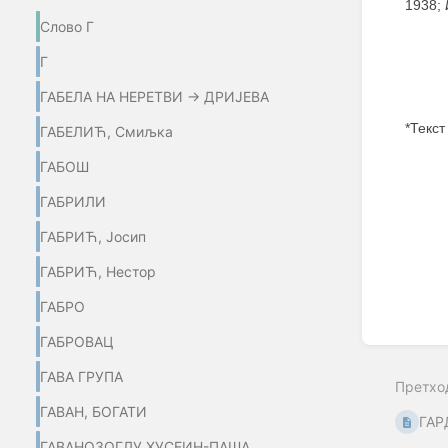
1938;
Слово Г
Г
ГАБЕЛА НА НЕРЕТВИ → ДРИЈЕВА
*Текст
ГАБЕЛИЋ, Смиљка
ГАБОШ
Enter
section
ГАБРИЛИ
select
mode
ГАБРИЋ, Јосип
ГАБРИЋ, Нестор
ГАБРО
ГАБРОВАЦ
ГАВА ГРУПА
Претхо
ГАВАН, БОГАТИ
ГАР
ГАВАНОЗОГЛУ ХУСЕИН-ПАША