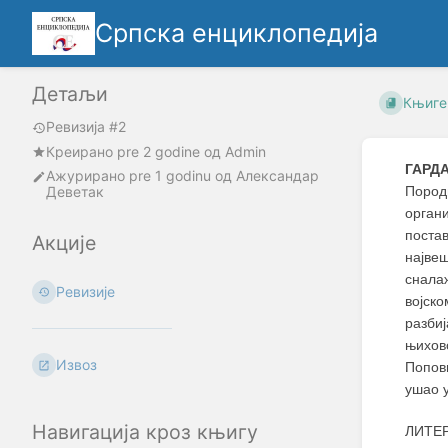
Српска енциклопедија
Детаљи
Књиге
Ревизија #2
Креирано
pre 2 godine
oд
Admin
ГАРДА
Ажурирано
pre 1 godinu
од
Александар
Деветак
Пород
орган
поста
Акције
најве
снала
Ревизије
војско
разби
њихово
Извоз
Попови
ушао у
Навигација кроз књигу
ЛИТЕ