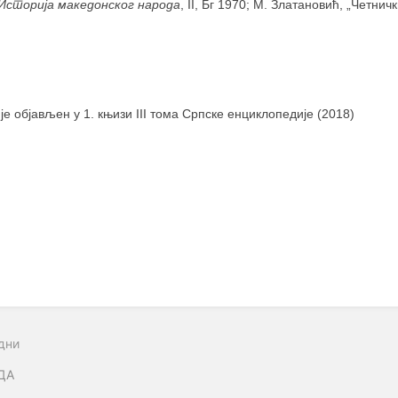
Историја македонског народа
, II, Бг 1970; М. Златановић, „Четни
 је објављен у 1. књизи III тома Српске енциклопедије (2018)
дни
ДА