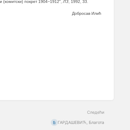
чки (комитски) покрет 1904−1912",
ЛЗ
, 1992, 33.
Добросав Илић
Следећи
ГАРДАШЕВИЋ, Благота