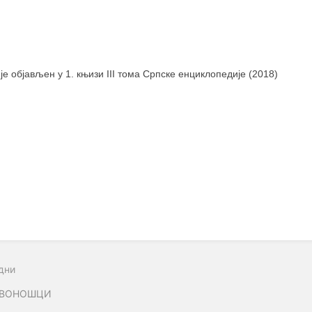
 је објављен у 1. књизи III тома Српске енциклопедије (2018)
дни
АВОНОШЦИ