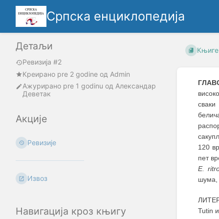
Српска енциклопедија
Детаљи
Књиге
Ревизија #2
Креирано
pre 2 godine
oд
Admin
ГЛАВ
Ажурирано
pre 1 godinu
од
Александар
Деветак
висок
сваки
белич
Акције
распо
сакуп
Ревизије
120 в
пет вр
E. ritr
Извоз
шума, 
ЛИТЕРА
Навигација кроз књигу
Tutin и