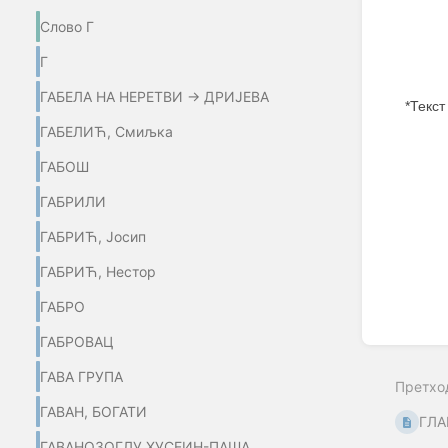
Слово Г
Г
ГАБЕЛА НА НЕРЕТВИ → ДРИЈЕВА
*Текст
ГАБЕЛИЋ, Смиљка
Enter
section
ГАБОШ
select
mode
ГАБРИЛИ
ГАБРИЋ, Јосип
ГАБРИЋ, Нестор
ГАБРО
ГАБРОВАЦ
ГАВА ГРУПА
Претхо
ГАВАН, БОГАТИ
ГЛ
ГАВАНОЗОГЛУ ХУСЕИН-ПАША