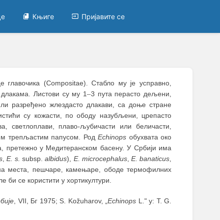
це
Књиге
Пријавите се
 главочика (Compositae). Стабло му је усправно,
 длакама. Листови су му 1
–
3 пута перасто дељени,
или разређено жлездасто длакави, са доње стране
истићи су кожасти, по ободу назубљени, црепасто
а, светлоплави, плаво-љубичасти или беличасти,
тким трепљастим папусом. Род
Echinops
обухвата око
а, претежно у Медитеранском басену. У Србији има
s
,
E. s.
subsp.
albidus
),
E. microcephalus
,
E. banaticus
,
на места, пешчаре, камењаре, ободе термофилних
е би се користити у хортикултури.
бије
, VII, Бг 1975; S. Kožuharov, „
Echinops
L." у: T. G.