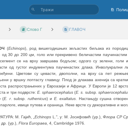
Поли
Слово Г
ГЛАВОЧ
ОЧ
(
Echinops
), род вишегодишњих зељастих биљака из породице
о од 30 до 200 цм, голо или прекривено беличастим паучинастим
 сегмент се на врху завршава бодљом; одозго су зелени, голи 
асти од густог индументума паучинастих длака. Инволукрални л
ређени. Цветови су цевасти, двополни, на врху са пет режњев
љени у вршну лоптасту главицу. Плод је длакава ахенија са кра
рста распрострањених у Евроазији и Африци. У Европи је 12 врст
ста и три подврсте:
E. sphaerocephalus
(
E.
s.
subsp.
sphaerocephalu
o
(
E. r
. subsp.
ruthenicus
) и
E. exaltatus
. Настањују сушна отворе
парлоге, ивице путева и ораница. Неке врсте су декоративне и могл
ТУРА: М. Гајић, „
Echinops
L.", у: М. Јосифовић (ур.),
Флора СР Ср
 др. (ур.),
Flora Europaea
, 4, Cambridge 1976.