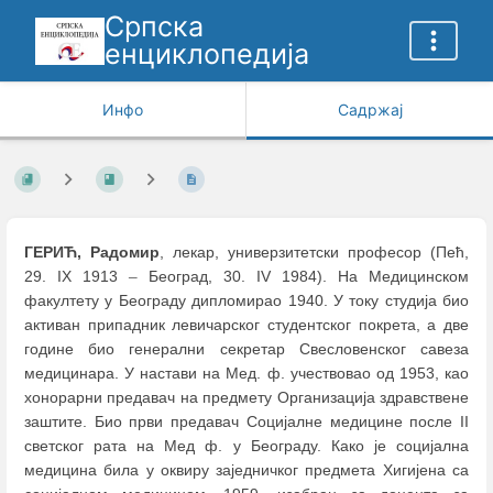
Српска
енциклопедија
Инфо
Садржај
ГЕРИЋ, Радомир
, лекар, универзитетски професор (Пећ,
29. IX 1913
–
Београд, 30. IV 1984). На Медицинском
факултету у Београду дипломирао 1940. У току студија био
активан припадник левичарског студентског покрета, а две
године био генерални секретар Свесловенског савеза
медицинара. У настави на Мед. ф. учествовао од 1953, као
хонорарни предавач на предмету Организација здравствене
заштите. Био први предавач Социјалне медицине после II
светског рата на Мeд ф. у Београду. Како је социјална
медицина била у оквиру заједничког предмета Хигијена са