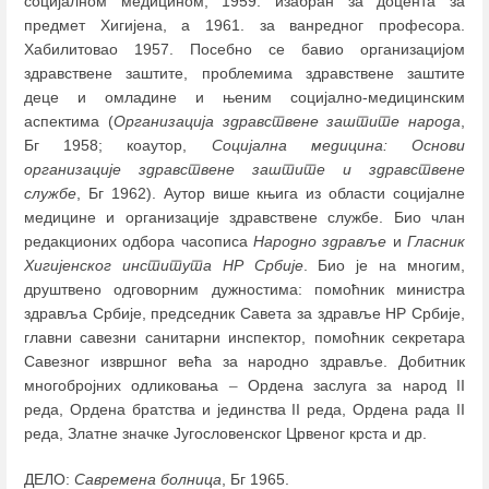
социјалном медицином, 1959. изабран за доцента за
предмет Хигијена, а 1961. за ванредног професора.
Хабилитовао 1957. Посебно се бавио организацијом
здравствене заштите, проблемима здравствене заштите
деце и омладине и њеним социјално-медицинским
аспектима (
Организација здравствене заштите народа
,
Бг 1958; коаутор,
Социјална медицина: Основи
организације здравствене заштите и здравствене
службе
, Бг 1962). Аутор више књига из области социјалне
медицине и организације здравствене службе. Био члан
редакционих одбора часописа
Народно здравље
и
Гласник
Хигијенског института НР Србије
. Био је на многим,
друштвено одговорним дужностима: помоћник министра
здравља Србије, председник Савета за здравље НР Србије,
главни савезни санитарни инспектор, помоћник секретара
Савезног извршног већа за народно здравље. Добитник
многобројних одликовања
–
Ордена заслуга за народ II
реда, Ордена братства и јединства II реда, Ордена рада II
реда, Златне значке Југословенског Црвеног крста и др.
ДЕЛО:
Савремена болница
, Бг 1965.