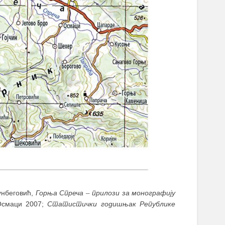
сунбеговић,
Горња Спреча
–
прилози за монографију
Осмаци 2007;
Статистички годишњак Републике