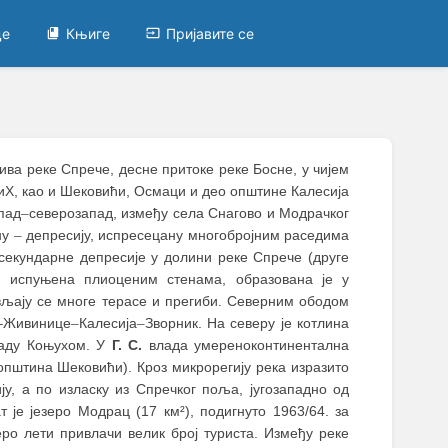
це
Књиге
Пријавите се
лива реке Спрече, десне притоке реке Босне, у чијем
иХ, као и Шековићи, Oсмаци и део општине Калесија
пад
–
северозапад, између села Снагово и Модрачког
ну
–
депресију, испресецану многобројним раседима
екундарне депресије у долини реке Спрече (друге
, испуњена плиоценим стенама, образована је у
вљају се многе терасе и прегиби. Северним ободом
а–Живинице
–
Калесија
–
Зворник. На северу је котлина
паду Коњухом. У
Г. С.
влада умереноконтинентална
општина Шековићи). Кроз микрорегију река изразито
у, а по изласку из Спречког поља, југозападно од
т је језеро Модрац (17 км²), подигнуто 1963/64. за
ро лети привлачи велик број туриста. Између реке