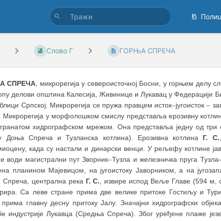
Поли
Слово Г
ГОРЊА СПРЕЧА
А СПРЕЧА
, микрорегија у североисточној Босни, у горњем делу с
лопу делови општина Калесија, Живинице и Лукавац у Федерацији Б
блици Српској. Микрорегија се пружа правцем исток
–
југоисток
–
за
а. Микрорегија у морфолошком смислу представља ерозивну котли
згранатом хидрографском мрежом. Она представља једну од три с
у Доња Спреча и Тузланска котлина). Ерозивна котлина
Г. С.
миоцену, када су настали и динарски венци. У рељефу котлине ја
не води магистрални пут Зворник
–
Тузла и железничка пруга Тузл
ена планином Мајевицом, на југоистоку Јаворником, а на југоза
. Спреча, централна река
Г. С.
, извире испод Веље Главе (594 м, 
рира. Са леве стране прима две велике притоке Гостиљу и Туриј
 прима главну десну притоку Јалу. Значајни хидрографски објека
бе индустрије Лукавца (Средња Спреча). Због уређене плаже језе