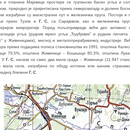
е и планине Мајевице простире се тузлански басен угља и со
ном, природно је оријентисана према северозападу и долини Босне
ем изграђени су магистрални пут и железничка пруга. Постоји и п
ње преко Тузле и
Г. С.
са Сарајевом, као и железничка пруг
еријом микрорегије. Поред пољопривреде већи део активног
оатацији угља (рудник мрког угља „Ђурђевик" и рудник лигнита 
х" у Живиницама), месној и металопрерађивачкој индустрији. В
тура према подацима пописа становништва из 1991: општина Калес
ци 79,5%, општина Живинице
–
Бошњаци 80,3%, општина Лук
. У
Г. С.
налазе се само два мала града
–
Живинице (11.947 стано
о мала села, изграђена по ободу котлине или њеним странама.
редној близини
Г. С
.