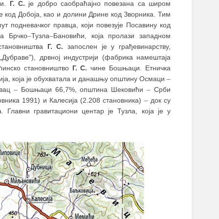
ли.
Г. С.
је добро саобраћајно повезана са широм
 код Добоја, као и долини Дрине код Зворника. Тим
ут подневачког правца, који повезује Посавину код
а Брчко
–
Тузла
–
Бановићи, која пролази западном
 становништва
Г. С.
запослен је у грађевинарству,
„Дубраве"), дрвној индустрији (фабрика намештаја
ећинско становништво
Г. С.
чине Бошњаци. Етничка
ија, која је обухватала и данашњу општину Осмаци
–
авац
–
Бошњаци 66,7%, општина Шековићи
–
Срби
вника 1991) и Калесија (2.208 становника)
–
док су
 Главни гравитациони центар је Тузла, која је у