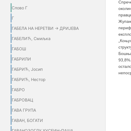
Спреч
Слово Г
околи
правц
Г
Жупа
периф
ГАБЕЛА НА НЕРЕТВИ → ДРИЈЕВА
експл
ГАБЕЛИЋ, Смиљка
„Коњу
струк
ГАБОШ
Бошња
ГАБРИЛИ
93,8%
остал
ГАБРИЋ, Јосип
непос
ГАБРИЋ, Нестор
ГАБРО
ГАБРОВАЦ
ГАВА ГРУПА
ГАВАН, БОГАТИ
ГАВАНОЗОГЛУ ХУСЕИН-ПАША