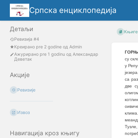
Српска енциклопедија
Детаљи
Књиге
Ревизија #4
Креирано
pre 2 godine
oд
Admin
ГОРЊ
Ажурирано
pre 1 godinu
од
Александар
Деветак
су ск
у Репу
језер
Акције
са ра
две с
Ревизије
олиго
котли
оивич
Извоз
клима
меанд
Тузле,
Навигација кроз књигу
потре