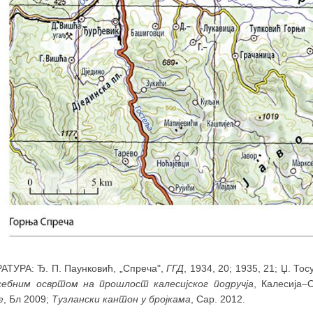
АТУРА: Ђ. П. Паунковић, „Спреча",
ГГД
, 1934, 20; 1935, 21; Џ. То
себним освртом на прошлост калесијског подручја
, Калесија
–
е
, Бл 2009;
Тузлански кантон у бројкама
, Сар. 2012.