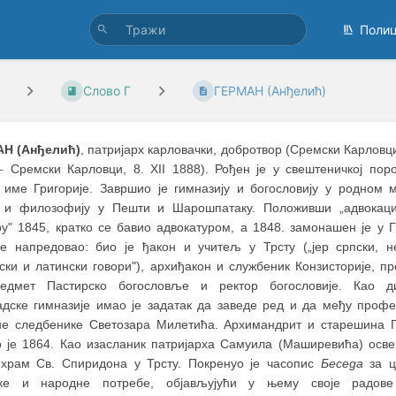
Поли
Слово Г
ГЕРМАН (Анђелић)
Н (Анђелић)
, патријарх карловачки, добротвор (Сремски Карловци
–
Сремски Карловци, 8. XII 1888). Рођен је у свештеничкој пор
 име Григорије. Завршио је гимназију и богословију у родном м
 и филозофију у Пешти и Шарошпатаку. Положивши „адвокац
у" 1845, кратко се бавио адвокатуром, а 1848. замонашен је у Гр
је напредовао: био је ђакон и учитељ у Трсту („јер српски, н
ски и латински говори"), архиђакон и службеник Конзисторије, п
едмет Пастирско богословље и ректор богословије. Као ди
адске гимназије имао је задатак да заведе ред и да међу проф
не следбенике Светозара Милетића. Архимандрит и старешина Г
о је 1864. Као изасланик патријарха Самуила (Маширевића) осве
 храм Св. Спиридона у Трсту. Покренуо је часопис
Беседа
за ц
ке и народне потребе, објављујући у њему своје радове