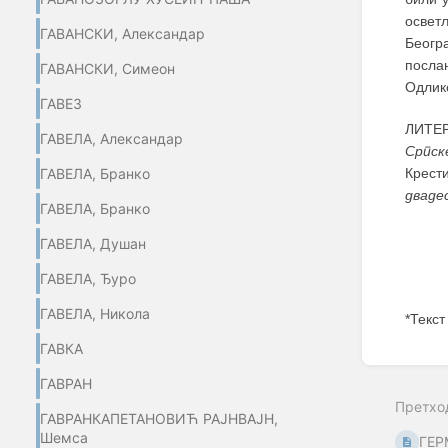
осветљ
ГАВАНСКИ, Александар
Беогр
посла
ГАВАНСКИ, Симеон
Одлико
ГАВЕЗ
ЛИТЕР
ГАВЕЛА, Александар
Српск
Крест
ГАВЕЛА, Бранко
дваде
ГАВЕЛА, Бранко
ГАВЕЛА, Душан
ГАВЕЛА, Ђуро
ГАВЕЛА, Никола
*Текст
ГАВКА
Enter
section
ГАВРАН
select
Претхо
mode
ГАВРАНКАПЕТАНОВИЋ РАЈНВАЈН,
Шемса
ГЕР