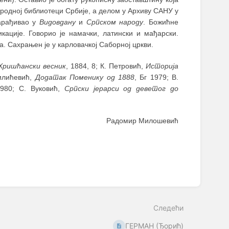
ародној библиотеци Србије, а делом у Архиву САНУ у
арађивао у
Видовдану
и
Српском народу
. Божићне
кације. Говорио је намачки, латински и мађарски.
. Сахрањен је у карловачкој Саборној цркви.
Хришћански весник
, 1884, 8; К. Петровић,
Историја
Милићевић,
Додатак Поменику од 1888
, Бг 1979; В.
1980; С. Вуковић,
Српски јерарси од деветог до
Радомир Милошевић
Следећи
ГЕРМАН (Ђорић)