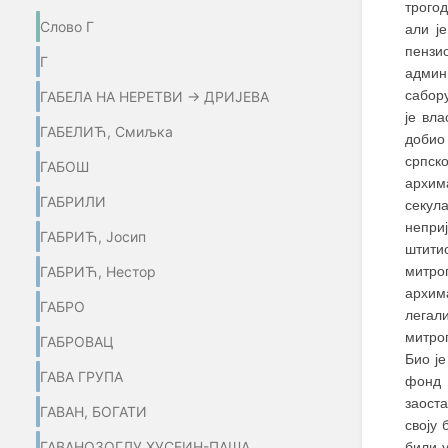
трого
Слово Г
али ј
пензи
Г
админ
сабору
ГАБЕЛА НА НЕРЕТВИ → ДРИЈЕВА
је вл
ГАБЕЛИЋ, Смиљка
добио 
српск
ГАБОШ
архим
ГАБРИЛИ
секул
непри
ГАБРИЋ, Јосип
штити
ГАБРИЋ, Нестор
митро
архим
ГАБРО
легал
митро
ГАБРОВАЦ
Био је
ГАВА ГРУПА
фонд 
заоста
ГАВАН, БОГАТИ
своју 
ГАВАНОЗОГЛУ ХУСЕИН-ПАША
били у