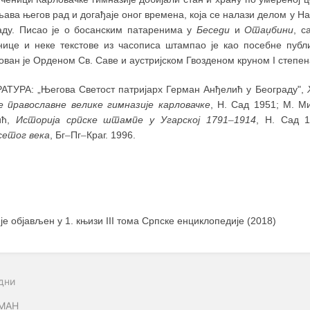
ава његов рад и догађаје оног времена, која се налази делом у Н
аду. Писао је о босанским патаренима у
Беседи
и
Отаџбини
, с
нице и неке текстове из часописа штампао је као посебне публи
ван је Орденом Св. Саве и аустријском Гвозденом круном I степена
АТУРА: „Његова Светост патријарх Герман Анђелић у Београду",
е православне велике гимназије карловачке
, Н. Сад 1951; М. 
ић,
Историја српске штампе у Угарској 1791
–
1914
, Н. Сад 
сетог века
, Бг
–
Пг
–
Краг. 1996.
 је објављен у 1. књизи III тома Српске енциклопедије (2018)
дни
МАН