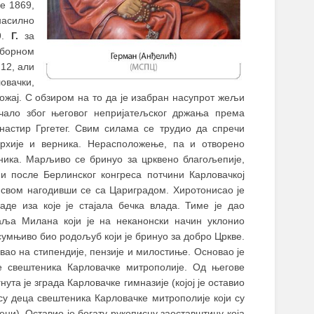
е 1869,
насилно
79.
Г.
за
зборном
12, али
овачки,
оложај. С обзиром на то да је изабран насупрот жељи
ачало због његовог непријатељског држања према
настир Гргетег. Свим силама се трудио да спречи
рхије и верника. Нерасположење, па и отворено
ника. Марљиво се бринуо за црквено благољепије,
и после Берлинског конгреса потчини Карловачкој
о свом нагодивши се са Цариградом. Хиротонисао је
де иза које је стајала бечка влада. Тиме је дао
раља Милана који је на неканонски начин уклонио
сумњиво био родољуб који је бринуо за добро Цркве.
авао на стипендије, пензије и милостиње. Основао је
е свештеника Карловачке митрополије. Од његове
та је зграда Карловачке гимназије (којој је оставио
 су деца свештеника Карловачке митрополије који су
ни). Оставио је богату рукописну заоставштину која