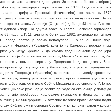
дишњег излажења сваких десет дана. За епископа бачког изабран ј
е због смрти патријарха хиротонисан тек 1874. Када су власти 
онисале патријарха Прокопија (Ивачковића), поставиле су 18
истратора, што је у митрополији наишло на неодобравање. На и
 на првом гласању Арсеније (Стојковић) добио је 53 гласа,
Г.
само 
аст одбила избор. На другом гласању Теофан, епископ горњокарл
је 53 гласа, а
Г
. 11, али га је бечки цар 1882. именовао на тај п
ог народа, постао је веома непопуларан. То се још више пој
андриту Илариону (Руварцу), којег је из Карловаца послао у ма
аризацију међу Србима и да сачува традиционални однос јера
јатељство је било веома велико код Милетића и његових следбе
о просвету, помагао сиротињу. Предлагао је да се црква у Босн
полији или да се уреди као у Далмацији, али је власт урадила п
андрита Теодосија (Мраовића) за епископа на молбу српске вла
итет напредњачкој јерархији у српској цркви изазван ударом к
полита београдског и целе Србије Михаила и све епископе.
Г.
је не
 човек „широке руке" јер је велике приходе са економије у Даљу д
за пензије професора Карловачке гимназије и фонд за пензиј
вштине (162.500 форинти) и готовине његовог брата Стевана подигну
богату библиотеку) и основан Свештенички конвикт (завод у којем
ченици Карловачке гимназије добијали стан и храну по умереној це