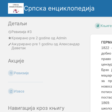
Српска енциклопедија
Детаљи
Књиге
Ревизија #3
Креирано
pre 2 godine
oд
Admin
ГЕРМА
Ажурирано
pre 1 godinu
од
Александар
Деветак
1822
добио
право
Акције
цензур
Брзо 
Ревизије
маџар
за пр
новос
Извоз
потис
поста
1869.
Навигација кроз књигу
школс