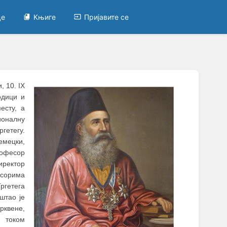
це
Књиге
Пријавите се
, 10. IX
одици и
есту, а
ионалну
гетегу.
емецки,
рофесор
ректор
есорима
ргетега
штао је
рквене,
 током